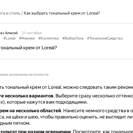
та и стиль
/
Как выбрать тональный крем от Loreal?
а с Алисой
21 сентября
#Loreal
#Макияж
#Косметика
#ВыборТона
#ТональноеСредство
тональный крем от Loreal?
ников, возможны неточности
ь тональный крем от Loreal, можно следовать таким реком
е несколько вариантов
.
Выберите сразу несколько оттенко
х), которые кажутся вам подходящими.
рем на несколько областей
.
Нанесите немного средства в о
а, на щёки и шею, чтобы правильно оценить, не выглядит ли
дным пятном.
зультат при разном освещении
.
Посмотрите, как тонально