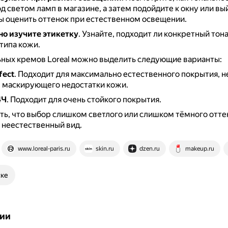
д светом ламп в магазине, а затем подойдите к окну или вы
бы оценить оттенок при естественном освещении.
о изучите этикетку
.
Узнайте, подходит ли конкретный тон
типа кожи.
ных кремов Loreal можно выделить следующие варианты:
fect
.
Подходит для максимально естественного покрытия, н
м маскирующего недостатки кожи.
4Ч
.
Подходит для очень стойкого покрытия.
ь, что выбор слишком светлого или слишком тёмного отт
 неестественный вид.
www.loreal-paris.ru
skin.ru
dzen.ru
makeup.ru
ске
ии