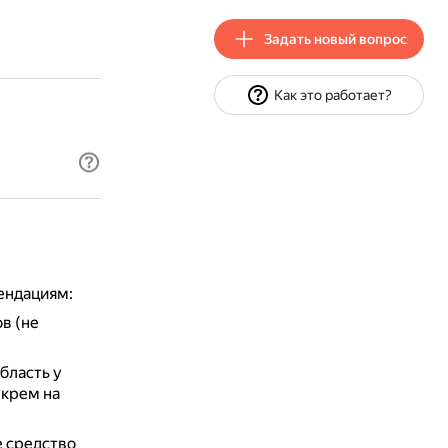
Задать новый вопрос
Как это работает?
ендациям:
в (не
бласть у
 крем на
е средство