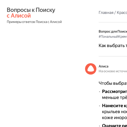
Вопросы к Поиску 
Главная
/
Красо
с Алисой
Примеры ответов Поиска с Алисой
Вопрос для Поиск
#ТональныйКрем
Как выбрать 
Алиса
На основе источ
Чтобы выбрат
Рассмотрит
меньше трё
Нанесите к
крыльев нос
коже иноро
Оцените ре