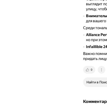
выглядит по
улицу, что
Внимательн
для вашего 
Среди тональ
Alliance Per
но при это
Infaillible 2
Важно помнит
придать лицу
0
Найти в Пои
Комментар