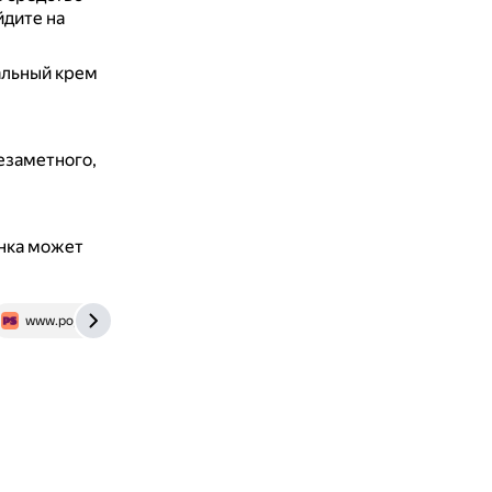
йдите на
альный крем
езаметного,
енка может
www.popsugar.com