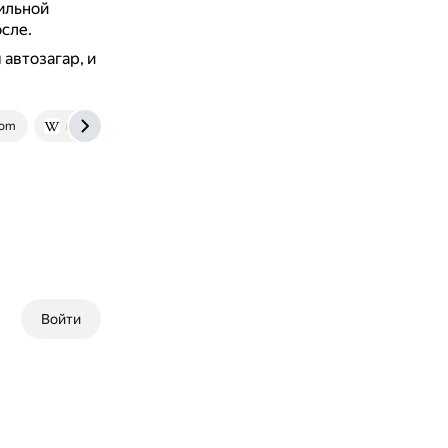
ильной
сле.
автозагар, и
com
ru.wikipedia.org
Войти