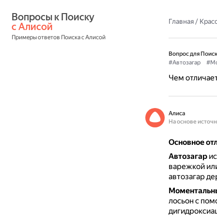
Вопросы к Поиску 
Главная
/
Красо
с Алисой
Примеры ответов Поиска с Алисой
Вопрос для Поиск
#Автозагар
#Мо
Чем отличает
Алиса
На основе источ
Основное отл
Автозагар
ис
варежкой ил
автозагар де
Моментальны
лосьон с по
дигидроксиац