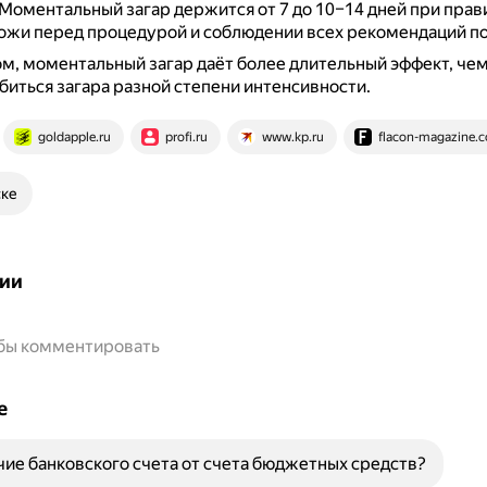
Моментальный загар держится от 7 до 10–14 дней при прав
ожи перед процедурой и соблюдении всех рекомендаций по
м, моментальный загар даёт более длительный эффект, чем 
биться загара разной степени интенсивности.
goldapple.ru
profi.ru
www.kp.ru
flacon-magazine.
ске
ии
обы комментировать
е
чие банковского счета от счета бюджетных средств?