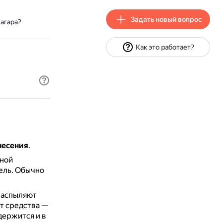
Задать новый вопрос
агара?
Как это работает?
несения
.
ьной
ель.
Обычно
распыляют
т средства —
держится и в