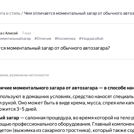
та и стиль
/
Чем отличается моментальный загар от обычного автоз
а с Алисой
7 мая
ментальныйзагар
#Отличие
#Косметика
#Уходзасобой
ся моментальный загар от обычного автозагара?
ников, возможны неточности
ичие моментального загара от автозагара — в способе на
пользуют в домашних условиях, средство наносят специал
и рукой.
Оно может быть в виде крема, мусса, спрея или кап
ржится 3–5 дней.
й загар
— салонная процедура, во время которой на тело 
мощью профессионального оборудования.
Главный компонен
етон (выжимка из сахарного тростника), который также со