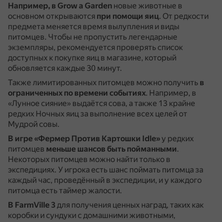
Например, в Grow a Garden
новые животные в
основном открываются
при помощи яиц
.
От редкости
предмета меняется время вылупления и виды
питомцев.
Чтобы не пропустить легендарные
экземпляры, рекомендуется проверять список
доступных к покупке яиц в магазине, который
обновляется каждые 30 минут.
Также лимитированных питомцев можно получить
в
ограниченных по времени событиях
.
Например, в
«Лунное сияние» выдаётся сова, а также 13 крайне
редких Ночных яиц за выполнение всех целей от
Мудрой совы.
В игре «Фермер Против Картошки Idle»
у редких
питомцев
меньше шансов быть пойманными
.
Некоторых питомцев можно найти только в
экспедициях.
У игрока есть шанс поймать питомца за
каждый час, проведённый в экспедиции, и у каждого
питомца есть таймер жалости.
В FarmVille 3
для получения ценных наград, таких как
коробки и сундуки с домашними животными,