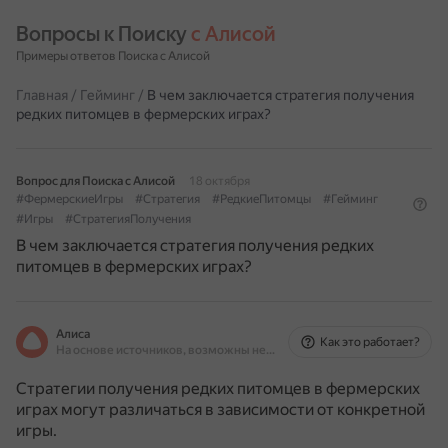
Вопросы к Поиску 
с Алисой
Примеры ответов Поиска с Алисой
Главная
/
Гейминг
/
В чем заключается стратегия получения
редких питомцев в фермерских играх?
Вопрос для Поиска с Алисой
18 октября
#ФермерскиеИгры
#Стратегия
#РедкиеПитомцы
#Гейминг
#Игры
#СтратегияПолучения
В чем заключается стратегия получения редких
питомцев в фермерских играх?
Алиса
Как это работает?
На основе источников, возможны неточности
Стратегии получения редких питомцев в фермерских
играх могут различаться в зависимости от конкретной
игры.