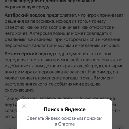
игрок определяет действия персонажа и
окружающую среду
.
Актёрский подход
предполагает, что игрок принимает
решения за персонажа, исходя из того, что ему
известно, как он это воспринимает, как относится и
чего хочет.
Актёрская позиция может совпадать с
реальным вживанием, при котором мысли и желания
персонажа становятся мыслями и желаниями игрока.
Режиссёрский подход
подразумевает, что игрок
определяет не только прямые действия персонажа, но
и добавляет к ним детали окружающей среды, которые
внутри мира от персонажа не зависят.
Например, он
может описать изменение погоды, точный момент
наступления какого-то события или реакцию
окружающих.
Таким образом, актёрский подход фокусируется на
внутреннем мире персонажа, а режиссёрский — на
Поиск в Яндексе
создании общей игровой ситуации, включая элементы,
не зависящие от персонажа.
Сделать Яндекс основным поиском
в Сhrome