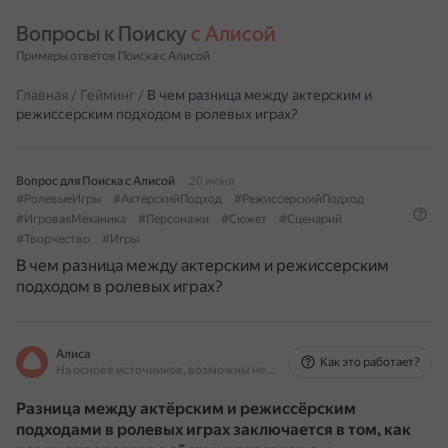
Вопросы к Поиску 
с Алисой
Примеры ответов Поиска с Алисой
Главная
/
Гейминг
/
В чем разница между актерским и
режиссерским подходом в ролевых играх?
Вопрос для Поиска с Алисой
20 июня
#РолевыеИгры
#АктерскийПодход
#РежиссерскийПодход
#ИгроваяМеханика
#Персонажи
#Сюжет
#Сценарий
#Творчество
#Игры
В чем разница между актерским и режиссерским
подходом в ролевых играх?
Алиса
Как это работает?
На основе источников, возможны неточности
Разница между актёрским и режиссёрским
подходами в ролевых играх заключается в том, как