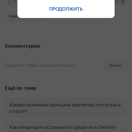
0
dtf.ru
wiki.rpgverse.ru
www.youtube.
ПРОДОЛЖИТЬ
Найти в Поиске
Комментарии
Войдите, чтобы комментировать
Войти
Ещё по теме
Каковы основные принципы вероятности в играх и
спорте?
Как концепция «астрального предела» в Genshin