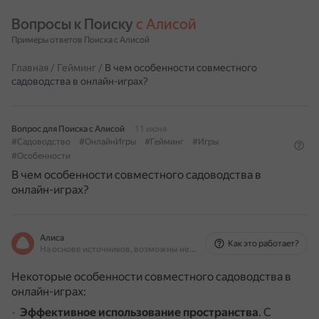
Вопросы к Поиску 
с Алисой
Примеры ответов Поиска с Алисой
Главная
/
Гейминг
/
В чем особенности совместного
садоводства в онлайн-играх?
Вопрос для Поиска с Алисой
11 июня
#Садоводство
#ОнлайнИгры
#Гейминг
#Игры
#Особенности
В чем особенности совместного садоводства в
онлайн-играх?
Алиса
Как это работает?
На основе источников, возможны неточности
Некоторые особенности совместного садоводства в
онлайн-играх:
Эффективное использование пространства
.
С