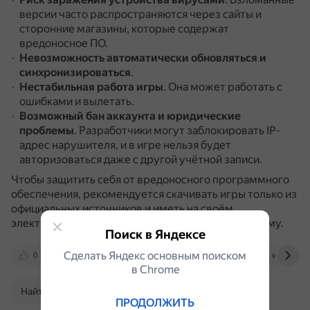
версии часто распространяются через сайты и
сторонние магазины, которые содержат
вредоносное ПО.
Невозможность автоматически обновляться и
синхронизироваться
.
Нестабильная работа игры
.
Она может работать с
ошибками и вылетать.
Возможный бан аккаунта и юридические
проблемы
.
Разработчики могут заблокировать IP-
адрес нарушителя, и в игре нельзя будет
авторизоваться даже с другой учётной записи.
Чтобы защитить себя от вредоносного программного
обеспечения, рекомендуется скачивать игры только из
официальных источников и иметь на своём
электронном устройстве антивирусную программу.
Поиск в Яндексе
Сделать Яндекс основным поиском
0
www.securitylab.ru
dzen.ru
www.ridus
в Сhrome
Найти в Поиске
ПРОДОЛЖИТЬ