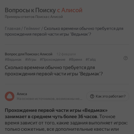
Вопросы к Поиску 
с Алисой
Примеры ответов Поиска с Алисой
Главная
/
Гейминг
/
Сколько времени обычно требуется для
прохождения первой части игры 'Ведьмак'?
Вопрос для Поиска с Алисой
12 февраля
#Ведьмак
#Игры
#Прохождение
#Время
#Гайд
Сколько времени обычно требуется для
прохождения первой части игры 'Ведьмак'?
Алиса
Как это работает?
На основе источников, возможны неточности
Прохождение первой части игры «Ведьмак»
занимает в среднем
чуть более 36 часов
.
Точное
время зависит от того, какие задания выполняет игрок:
только сюжетные, все дополнительные квесты или