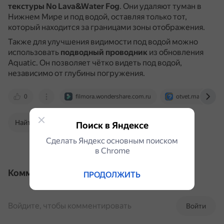
текстуры No Lava&Water Fog
.
Они удаляют туман в
Нижнем Мире и под водой, оставляя только тот,
который находится за границами зоны отображения.
Также для улучшения видимости под водой можно
использовать
подводный проводник
из обновления
Aquatic.
Он позволяет чётко видеть под водой,
независимо от глубины погружения.
0
filmora.wondershare.com.ru
otvet.mail.ru
Найти в Поиске
Поиск в Яндексе
Сделать Яндекс основным поиском
в Сhrome
Комментарии
ПРОДОЛЖИТЬ
Войдите, чтобы комментировать
Войти