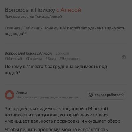
Вопросы к Поиску 
с Алисой
Примеры ответов Поиска с Алисой
Главная
/
Гейминг
/
Почему в Minecraft затруднена видимость
под водой?
Вопрос для Поиска с Алисой
26 июля
#Minecraft
#Графика
#Вода
#Видимость
Почему в Minecraft затруднена видимость под
водой?
Алиса
Как это работает?
На основе источников, возможны неточности
Затруднённая видимость под водой в Minecraft
возникает
из-за тумана
, который значительно
уменьшает дальность прорисовки и ухудшает обзор.
Чтобы решить проблему, можно использовать