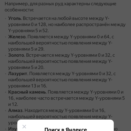
Например, для разных руд характерны следующие
особенности:
Уголь
.
Встречается на любой высоте между Y-
уровнями 0 и 128, но наиболее распространён между
Y-уровнями 5 и 52.
Железо
.
Появляется между Y-уровнями 0 и 64, с
наибольшей вероятностью появления между Y-
уровнями 5 и 29.
Золото
.
Встречается между Y-уровнями 0 и 32, с
наибольшей вероятностью появления между Y-
уровнями 5 и 20.
Лазурит
.
Появляется между Y-уровнями 0 и 32, с
наибольшей вероятностью появления между Y-
уровнями 13 и 16.
Красный камень
.
Появляется между Y-уровнями 0 и
16, наиболее часто встречается между Y-уровнями 5
и 12.
Алмаз
.
Находится между Y-уровнями 0 и 16,
наибольшей вероятностью появления между Y-
уровнями 5 и 12.
Изумруд
.
Находится между Y-уровнями 0 и 32, но
Поиск в Яндексе