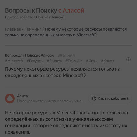
Вопросы к Поиску 
с Алисой
Примеры ответов Поиска с Алисой
Главная
/
Гейминг
/
Почему некоторые ресурсы появляются
только на определенных высотах в Minecraft?
Вопрос для Поиска с Алисой
30 апреля
#Minecraft
#Ресурсы
#Высота
#Гейминг
#Игры
#Крафт
Почему некоторые ресурсы появляются только на
определенных высотах в Minecraft?
Алиса
Как это работает?
На основе источников, возможны неточности
Некоторые ресурсы в Minecraft появляются только на
определённых высотах
из-за уникальных схем
генерации
, которые определяют высоту и частоту их
появления.