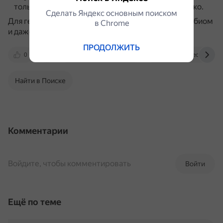
только в горном биоме и встречается очень редко.
Сделать Яндекс основным поиском
Для генерации некоторых ресурсов также важен биом
в Сhrome
и даже измерение.
ПРОДОЛЖИТЬ
0
minecraft.fandom.com
servers-minecraft.net
Найти в Поиске
Комментарии
Войдите, чтобы комментировать
Войти
Ещё по теме