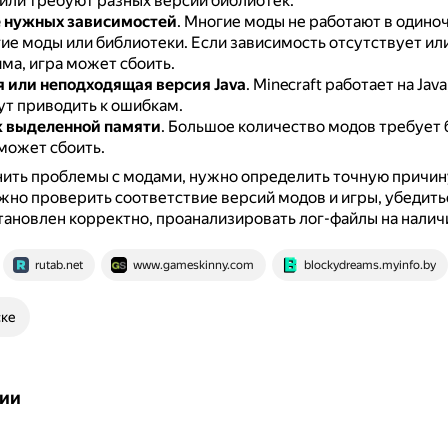
или требуют разных версий библиотек.
 нужных зависимостей
.
Многие моды не работают в одино
ие моды или библиотеки.
Если зависимость отсутствует ил
ма, игра может сбоить.
 или неподходящая версия Java
.
Minecraft работает на Java
ут приводить к ошибкам.
к выделенной памяти
.
Большое количество модов требует
может сбоить.
ить проблемы с модами, нужно определить точную причин
жно проверить соответствие версий модов и игры, убедитьс
тановлен корректно, проанализировать лог-файлы на налич
rutab.net
www.gameskinny.com
blockydreams.myinfo.by
ске
ии