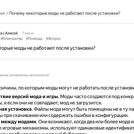
инг
/
Почему некоторые моды не работают после установки?
а с Алисой
7 июня
#Компьютер
#Помощь
#Вопрос
торые моды не работают после установки?
ников, возможны неточности
ичины, по которым моды могут не работать после установк
твие версий мода и игры
.
Моды часто создаются под конк
, и если они не совпадают, мод не загрузится.
ая установка
.
Файлы мода могут быть помещены не в ту па
 при скачивании или содержать ошибки в конфигурации.
 между модами
.
Они возникают, когда два или более мода
же игровые механизмы, используют одинаковые идентифика