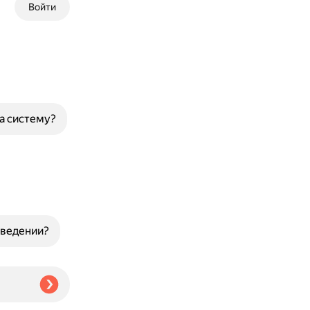
Войти
а систему?
зведении?