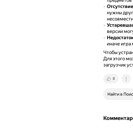
предметов 
Отсутствие
нужны друг
несовмести
Устаревшая
версии мог
Недостато
иначе игра 
Чтобы устран
Для этого мо
загрузчик ус
0
Найти в Пои
Комментар