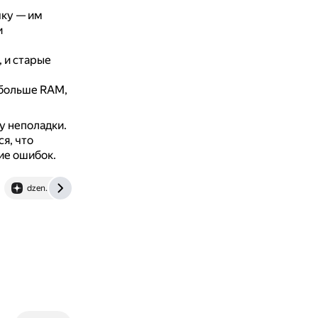
чку — им
и
, и старые
 больше RAM,
у неполадки.
я, что
ие ошибок.
dzen.ru
thesimstree.com