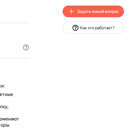
Задать новый вопрос
Как это работает?
и:
ретные
пку,
 изменяют
торы