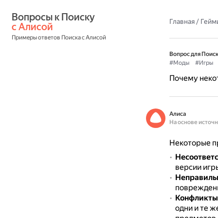
Вопросы к Поиску 
Главная
/
Гейм
с Алисой
Примеры ответов Поиска с Алисой
Вопрос для Поиск
#Моды
#Игры
Почему неко
Алиса
На основе источ
Некоторые пр
Несоответс
версии игры
Неправильн
повреждены
Конфликты
одни и те 