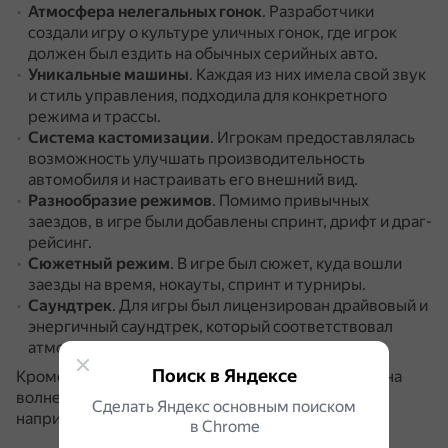
Атмосфера нелегальных гонок
.
Разработчики
создали игру о культуре уличных гонок, где игрок
должен был ездить на обычных серийных авто.
Уникальные машины
.
Каждая из них имела свой звук
и стиль управления, подходила для конкретного
режима и трассы.
Система кастомизации
.
Игрокам предоставлялась
возможность улучшать производительность
автомобиля и настраивать его внешний вид.
Разнообразие режимов
.
Помимо привычных
заездов, в игре были добавлены спринт, дрифт и драг-
рейсинг.
Сюжетный режим
.
В игре был сюжет, куда вошли
заезды на время, нокауты, спринт и турниры.
Саундтрек
.
Для игры был лицензирован драйвовый и
энергичный саундтрек, который соответствовал
атмосфере ночных гонок.
Поиск в Яндексе
Кроме того, Underground и Underground 2 вышли на
волне популярности фильмов о стритрейсинге,
Сделать Яндекс основным поиском
например «Форсажа».
в Сhrome