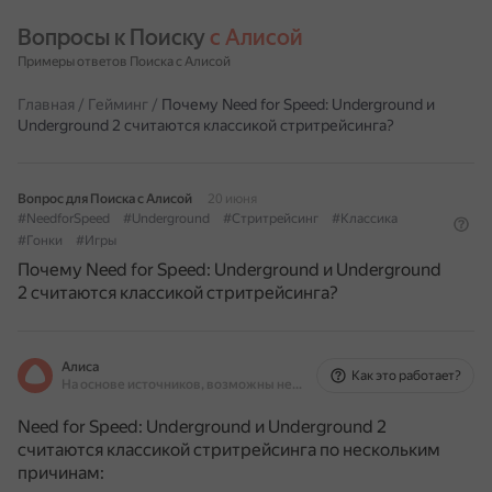
Вопросы к Поиску 
с Алисой
Примеры ответов Поиска с Алисой
Главная
/
Гейминг
/
Почему Need for Speed: Underground и
Underground 2 считаются классикой стритрейсинга?
Вопрос для Поиска с Алисой
20 июня
#NeedforSpeed
#Underground
#Стритрейсинг
#Классика
#Гонки
#Игры
Почему Need for Speed: Underground и Underground
2 считаются классикой стритрейсинга?
Алиса
Как это работает?
На основе источников, возможны неточности
Need for Speed: Underground и Underground 2
считаются классикой стритрейсинга по нескольким
причинам: