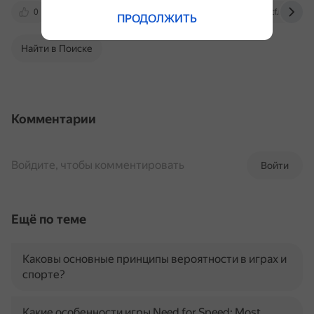
0
cyber.sports.ru
habr.com
dtf.ru
ПРОДОЛЖИТЬ
Найти в Поиске
Комментарии
Войдите, чтобы комментировать
Войти
Ещё по теме
Каковы основные принципы вероятности в играх и
спорте?
Какие особенности игры Need for Speed: Most