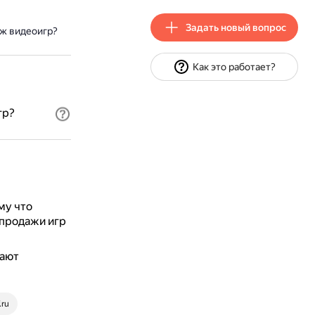
Задать новый вопрос
аж видеоигр?
Как это работает?
гр?
му что
продажи игр
жают
.ru