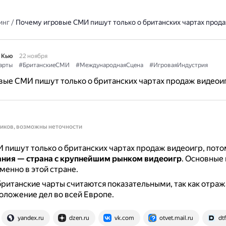
инг
/
Почему игровые СМИ пишут только о британских чартах прод
 Кью
22 ноября
арты
#БританскиеСМИ
#МеждународнаяСцена
#ИгроваяИндустрия
ые СМИ пишут только о британских чартах продаж видеои
ников, возможны неточности
пишут только о британских чартах продаж видеоигр, пото
ния — страна с крупнейшим рынком видеоигр
.
Основные 
менно в этой стране.
британские чарты считаются показательными, так как отра
ложение дел во всей Европе.
yandex.ru
dzen.ru
vk.com
otvet.mail.ru
dtf