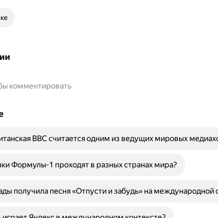
ске
ии
обы комментировать
е
танская BBC считается одним из ведущих мировых медиах
ки Формулы-1 проходят в разных странах мира?
ады получила песня «Отпусти и забудь» на международной 
 играет Яндекс в международном контексте?