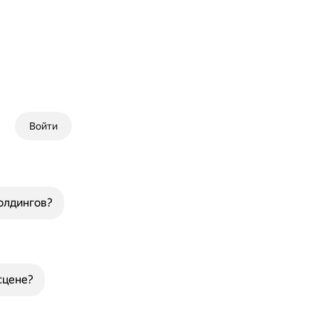
Войти
олдингов?
сцене?