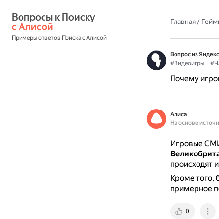
Вопросы к Поиску 
Главная
/
Гейм
с Алисой
Примеры ответов Поиска с Алисой
Вопрос из Яндекс
#Видеоигры
#Ч
Почему игров
Алиса
На основе источ
Игровые СМИ 
Великобрита
происходят и
Кроме того, 
примерное по
0