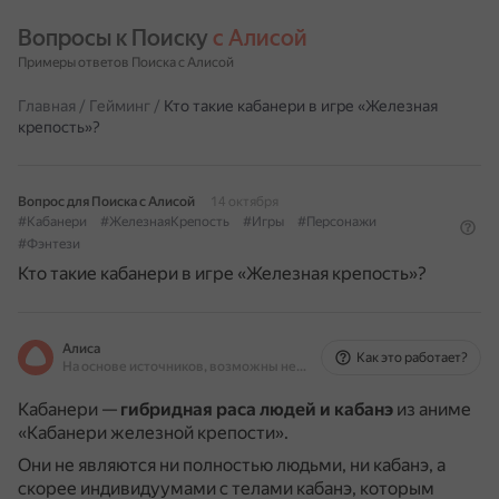
Вопросы к Поиску 
с Алисой
Примеры ответов Поиска с Алисой
Главная
/
Гейминг
/
Кто такие кабанери в игре «Железная
крепость»?
Вопрос для Поиска с Алисой
14 октября
#Кабанери
#ЖелезнаяКрепость
#Игры
#Персонажи
#Фэнтези
Кто такие кабанери в игре «Железная крепость»?
Алиса
Как это работает?
На основе источников, возможны неточности
Кабанери —
гибридная раса людей и кабанэ
из аниме
«Кабанери железной крепости».
Они не являются ни полностью людьми, ни кабанэ, а
скорее индивидуумами с телами кабанэ, которым