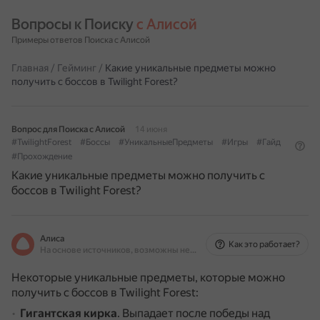
Вопросы к Поиску 
с Алисой
Примеры ответов Поиска с Алисой
Главная
/
Гейминг
/
Какие уникальные предметы можно
получить с боссов в Twilight Forest?
Вопрос для Поиска с Алисой
14 июня
#TwilightForest
#Боссы
#УникальныеПредметы
#Игры
#Гайд
#Прохождение
Какие уникальные предметы можно получить с
боссов в Twilight Forest?
Алиса
Как это работает?
На основе источников, возможны неточности
Некоторые уникальные предметы, которые можно
получить с боссов в Twilight Forest:
Гигантская кирка
.
Выпадает после победы над