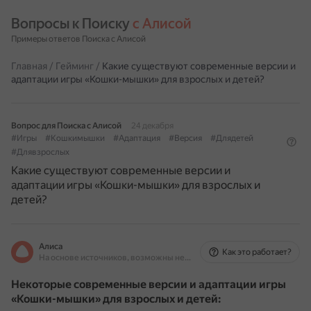
Вопросы к Поиску 
с Алисой
Примеры ответов Поиска с Алисой
Главная
/
Гейминг
/
Какие существуют современные версии и
адаптации игры «Кошки-мышки» для взрослых и детей?
Вопрос для Поиска с Алисой
24 декабря
#Игры
#Кошкимышки
#Адаптация
#Версия
#Длядетей
#Длявзрослых
Какие существуют современные версии и
адаптации игры «Кошки-мышки» для взрослых и
детей?
Алиса
Как это работает?
На основе источников, возможны неточности
Некоторые современные версии и адаптации игры
«Кошки-мышки» для взрослых и детей: