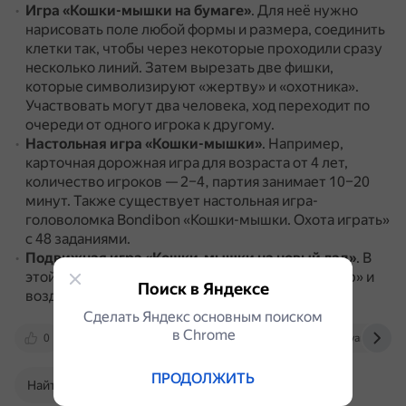
Игра «Кошки-мышки на бумаге»
.
Для неё нужно
нарисовать поле любой формы и размера, соединить
клетки так, чтобы через некоторые проходили сразу
несколько линий.
Затем вырезать две фишки,
которые символизируют «жертву» и «охотника».
Участвовать могут два человека, ход переходит по
очереди от одного игрока к другому.
Настольная игра «Кошки-мышки»
.
Например,
карточная дорожная игра для возраста от 4 лет,
количество игроков — 2–4, партия занимает 10–20
минут.
Также существует настольная игра-
головоломка Bondibon «Кошки-мышки. Охота играть»
с 48 заданиями.
Подвижная игра «Кошки-мышки на новый лад»
.
В
этой версии используется игровой атрибут «сыр» и
Поиск в Яндексе
воздушный шарик.
Сделать Яндекс основным поиском
в Сhrome
0
inteltoys.ru
medialeaks.ru
yandex.ru
ПРОДОЛЖИТЬ
Найти в Поиске