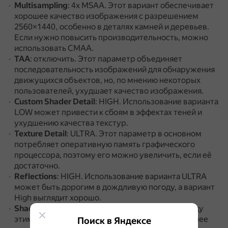
Multisampling
: 4x MSAA.
Этот вариант обеспечивает
хорошее качество изображения с разрешением
2560×1440, особенно в деталях камней и деревьев.
Если нужно повысить производительность, можно
использовать CMAA.
TAA
: отключить.
Этот параметр объединяет
последовательность изображений для обнаружения
движущихся объектов, но, по мнению некоторых
пользователей, ухудшает качество изображения.
Custom Shader Detail
: HIGH.
Использование варианта
LOW может привести к сбоям в эффектах теней и
ухудшению качества текстур.
Texture Detail
: ULTRA.
Этот параметр в основном
потребляет оперативную память графического
процессора, поэтому его можно увеличить, если её
достаточно.
Reflections
: HIGH.
Использование варианта ULTRA
может быть дорогим в дождливую погоду, а вариант
High выглядит хорошо.
Shadows
: Medium.
При вождении разницы между
этим вариантом и более высоким не будет, а более
Поиск в Яндексе