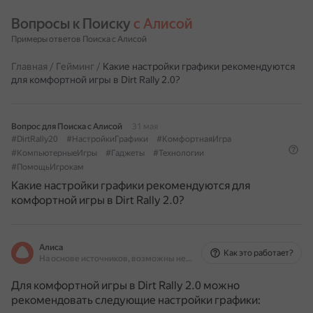
Вопросы к Поиску 
с Алисой
Примеры ответов Поиска с Алисой
Главная
/
Гейминг
/
Какие настройки графики рекомендуются
для комфортной игры в Dirt Rally 2.0?
Вопрос для Поиска с Алисой
31 мая
#DirtRally20
#НастройкиГрафики
#КомфортнаяИгра
#КомпьютерныеИгры
#Гаджеты
#Технологии
#ПомощьИгрокам
Какие настройки графики рекомендуются для
комфортной игры в Dirt Rally 2.0?
Алиса
Как это работает?
На основе источников, возможны неточности
Для комфортной игры в Dirt Rally 2.0 можно
рекомендовать следующие настройки графики: