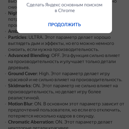
высокие настройки добавляют больше деталей, но
Сделать Яндекс основным поиском
снижают производительность.
в Сhrome
Night Lightning
: LOW.
Этот вариант может
потребоваться, если возникают проблемы с
ПРОДОЛЖИТЬ
производительностью ночью.
Ambient Occlusion
: HIGH.
Particles
: ULTRA.
Этот параметр делает хорошо
выглядеть дым и эффекты, но его можно немного
снизить, если нужна производительность.
Advanced Blending
: OFF.
Эта функция сильно влияет
на производительность и улучшает только детали
деревьев.
Ground Cover
: High.
Этот параметр делает игру
красивой и не сильно влияет на производительность.
Skidmarks
: ON.
Этот параметр не сильно влияет на
производительность, но делает игру более
реалистичной.
Motion Blur
: ON.
В основном этот параметр зависит от
предпочтений пользователя, но если его отключить,
потеряется несколько кадров в секунду.
Chromatic Aberration
: ON.
Этот параметр делает
некоторые детали красивее.