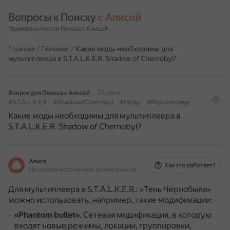
Вопросы к Поиску 
с Алисой
Примеры ответов Поиска с Алисой
Главная
/
Гейминг
/
Какие моды необходимы для
мультиплеера в S.T.A.L.K.E.R. Shadow of Chernobyl?
Вопрос для Поиска с Алисой
27 июля
#S.T.A.L.K.E.R
#ShadowofChernobyl
#Моды
#Мультиплеер
Какие моды необходимы для мультиплеера в
S.T.A.L.K.E.R. Shadow of Chernobyl?
Алиса
Как это работает?
На основе источников, возможны неточности
Для мультиплеера в S.T.A.L.K.E.R.: «Тень Чернобыля»
можно использовать, например, такие модификации:
«Phantom bullet»
.
Сетевая модификация, в которую
входят новые режимы, локации, группировки,