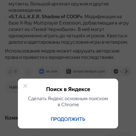
мутанты, большой арсенал оружия и другие
нововведения.
«S.T.A.L.K.E.R. Shadow of COOP»
.
Модификация на
базе X-Ray Multiplayer Extension, добавляющая в игру
сюжет из «Теней Чернобыля».
В неё могут
одновременно играть до четырёх игроков.
Квесты и
диалоги адаптированы под условия игры вчетвером.
Использование модов может нарушать авторские
права и привести к юридическим последствиям.
0
vk.com
xrmpe.fandom.com
coop-land
Найти в Поиске
Поиск в Яндексе
Сделать Яндекс основным поиском
в Сhrome
Комментарии
ПРОДОЛЖИТЬ