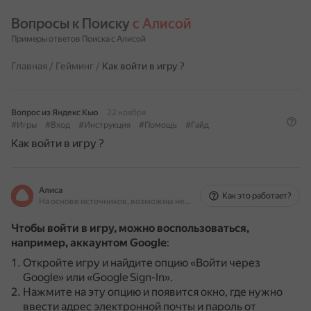
Вопросы к Поиску 
с Алисой
Примеры ответов Поиска с Алисой
Главная
/
Гейминг
/
Как войти в игру ?
Вопрос из Яндекс Кью
22 ноября
#Игры
#Вход
#Инструкция
#Помощь
#Гайд
Как войти в игру ?
Алиса
Как это работает?
На основе источников, возможны неточности
Чтобы войти в игру, можно воспользоваться,
например, аккаунтом Google
:
Откройте игру и найдите опцию «Войти через
Google» или «Google Sign-In».
Нажмите на эту опцию и появится окно, где нужно
ввести адрес электронной почты и пароль от