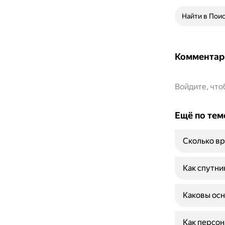
Найти в Пои
Комментар
Войдите, чт
Ещё по тем
Сколько вр
Как спутни
Каковы осн
Как персон