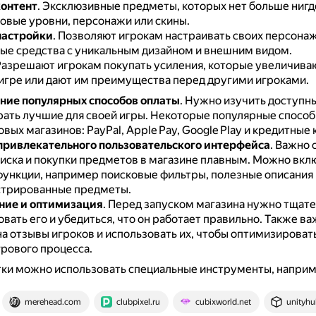
онтент
.
Эксклюзивные предметы, которых нет больше нигде
овые уровни, персонажи или скины.
настройки
.
Позволяют игрокам настраивать своих персона
ые средства с уникальным дизайном и внешним видом.
азрешают игрокам покупать усиления, которые увеличива
 игре или дают им преимущества перед другими игроками.
ние популярных способов оплаты
.
Нужно изучить доступны
ать лучшие для своей игры.
Некоторые популярные способ
вых магазинов: PayPal, Apple Pay, Google Play и кредитные 
привлекательного пользовательского интерфейса
.
Важно 
иска и покупки предметов в магазине плавным.
Можно вкл
ункции, например поисковые фильтры, полезные описания 
трированные предметы.
ние и оптимизация
.
Перед запуском магазина нужно тщат
вать его и убедиться, что он работает правильно.
Также ва
а отзывы игроков и использовать их, чтобы оптимизировать
рового процесса.
ки можно использовать специальные инструменты, наприме
merehead.com
clubpixel.ru
cubixworld.net
unityhu