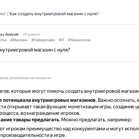
инг
/
Как создать внутриигровой магазин с нуля?
а с Алисой
24 апреля
отка
#Магазин
#Геймдизайн
#IT
#Технологии
внутриигровой магазин с нуля?
ников, возможны неточности
гов, которые могут помочь создать внутриигровой магазин 
 потенциала внутриигровых магазинов
.
Важно осознать, 
и открывает такая функция: монетизация игры, создание ц
роцесса, вознаграждение игроков.
какие товары предлагать
.
Можно предлагать, например:
ют игрокам преимущество над конкурентами и могут испол
производительности в игре.