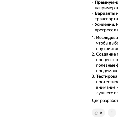
Премиум-к
например н
Варианты 
транспортн
Усиления
.
Р
прогресс в
Исследова
чтобы выбр
внутриигро
Создание 
процесс по
полезные ф
продемонс
Тестирова
протестиро
внимание н
лучшего иг
Для разработ
0