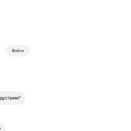
Войти
ндустрии?
?