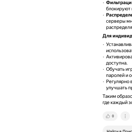
Фильтраци
блокируют 
Распределе
серверы мн
распределя
Для индивид
Устанавлив
использова
Активирова
доступна.
Обучать иг
паролей и 
Регулярно в
улучшать п
Таким образо
где каждый э
0
Найти в Пои