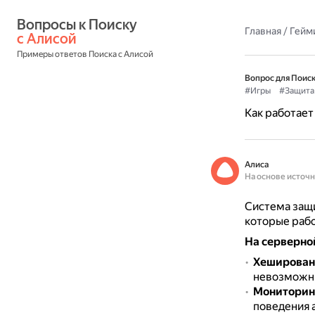
Вопросы к Поиску 
Главная
/
Гейм
с Алисой
Примеры ответов Поиска с Алисой
Вопрос для Поиск
#Игры
#Защита
Как работает
Алиса
На основе источ
Система защи
которые рабо
На серверно
Хеширован
невозможн
Мониторинг
поведения 