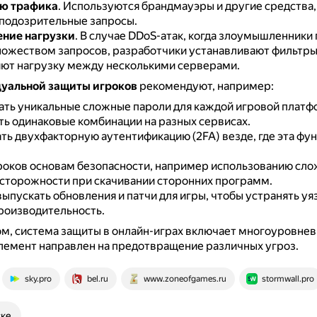
ю трафика
.
Используются брандмауэры и другие средства,
подозрительные запросы.
ние нагрузки
.
В случае DDoS-атак, когда злоумышленники
ожеством запросов, разработчики устанавливают фильтры
ют нагрузку между несколькими серверами.
уальной защиты игроков
рекомендуют, например:
ать уникальные сложные пароли для каждой игровой платф
ть одинаковые комбинации на разных сервисах.
ть двухфакторную аутентификацию (2FA) везде, где эта фу
роков основам безопасности, например использованию сл
осторожности при скачивании сторонних программ.
ыпускать обновления и патчи для игры, чтобы устранять уя
роизводительность.
м, система защиты в онлайн-играх включает многоуровнев
лемент направлен на предотвращение различных угроз.
sky.pro
bel.ru
www.zoneofgames.ru
stormwall.pro
ске