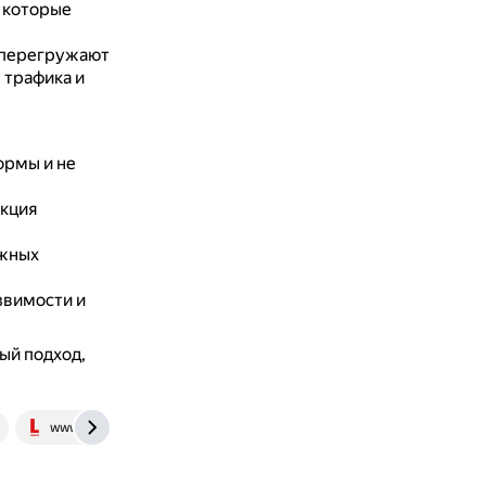
 которые
 перегружают
 трафика и
ормы и не
нкция
ожных
звимости и
ый подход,
www.lada.kz