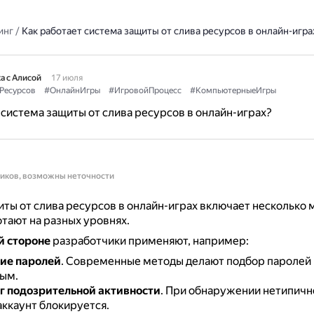
инг
/
Как работает система защиты от слива ресурсов в онлайн-игра
а с Алисой
17 июля
Ресурсов
#ОнлайнИгры
#ИгровойПроцесс
#КомпьютерныеИгры
 система защиты от слива ресурсов в онлайн-играх?
ников, возможны неточности
ты от слива ресурсов в онлайн-играх включает несколько 
тают на разных уровнях.
й стороне
разработчики применяют, например:
ие паролей
.
Современные методы делают подбор паролей 
ым.
 подозрительной активности
.
При обнаружении нетипичн
аккаунт блокируется.