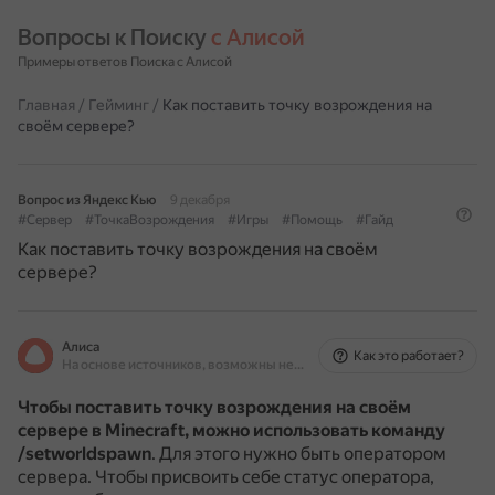
Вопросы к Поиску 
с Алисой
Примеры ответов Поиска с Алисой
Главная
/
Гейминг
/
Как поставить точку возрождения на
своём сервере?
Вопрос из Яндекс Кью
9 декабря
#Сервер
#ТочкаВозрождения
#Игры
#Помощь
#Гайд
Как поставить точку возрождения на своём
сервере?
Алиса
Как это работает?
На основе источников, возможны неточности
Чтобы поставить точку возрождения на своём
сервере в Minecraft, можно использовать команду
/setworldspawn
.
Для этого нужно быть оператором
сервера.
Чтобы присвоить себе статус оператора,