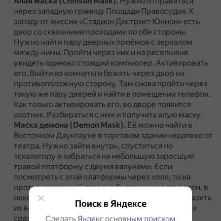
Алая маска (Crimson Mask)
.
Нужно отправиться
через западную границу Площади Правосудия.
К
западу от миссии «Стадион Дистрикт Юнион» есть
двор со сквозными проходами по обе стороны.
Нужно найти пару дверных проёмов с зеркалом
между ними.
Пройти через них и на ресепшене
увидеть одиноко стоящий компьютер.
Активировать
его.
Выйти из комнаты и бежать через двор на
противоположную сторону.
Там снова пройти через
такую же пару дверей и найти в помещении телефон.
Как только активировать его, во дворе появится
охотник.
Разбираться с ним и получить алую маску.
Маска демона (Demon Mask)
.
Её можно найти в
Восточном Даунтауне в торговом здании недалеко от
театра.
Нужно зайти внутрь, спуститься по
эскалатору и забраться на небольшую заросшую
травой платформу с двумя валунами.
Если
посмотреть с этой платформы через холл, то на
противоположной стороне будет множество окон, в
некоторых из которых размещены мишени.
Поразить
Поиск в Яндексе
их всех по очереди сверху вниз (слева направо) и
сразиться с ещё одним охотником.
Сделать Яндекс основным поиском