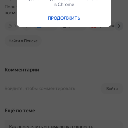
в Сhrome
Полный список масок и как их получить можно
посмотреть на сайте steam.com.
ПРОДОЛЖИТЬ
0
vk.com
yandex.ru
vgtimes.ru
Найти в Поиске
Комментарии
Войдите, чтобы комментировать
Войти
Ещё по теме
Как определить оптимальную скорость