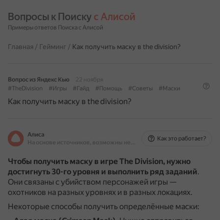
Вопросы к Поиску 
с Алисой
Примеры ответов Поиска с Алисой
Главная
/
Гейминг
/
Как получить маску в the division?
Вопрос из Яндекс Кью
22 ноября
#TheDivision
#Игры
#Гайд
#Помощь
#Советы
#Маски
Как получить маску в the division?
Алиса
Как это работает?
На основе источников, возможны неточности
Чтобы получить маску в игре The Division, нужно
достигнуть 30-го уровня и выполнить ряд заданий
.
Они связаны с убийством персонажей игры —
охотников на разных уровнях и в разных локациях.
Некоторые способы получить определённые маски: