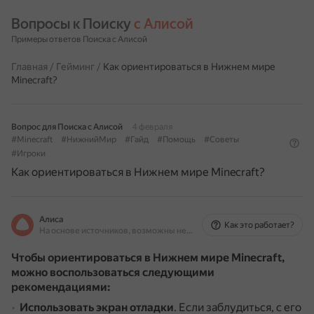
Вопросы к Поиску 
с Алисой
Примеры ответов Поиска с Алисой
Главная
/
Гейминг
/
Как ориентироваться в Нижнем мире
Minecraft?
Вопрос для Поиска с Алисой
4 февраля
#Minecraft
#НижнийМир
#Гайд
#Помощь
#Советы
#Игроки
Как ориентироваться в Нижнем мире Minecraft?
Алиса
Как это работает?
На основе источников, возможны неточности
Чтобы ориентироваться в Нижнем мире Minecraft,
можно воспользоваться следующими
рекомендациями:
Использовать экран отладки
.
Если заблудиться, с его