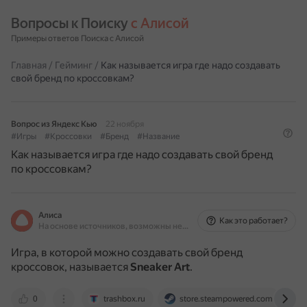
Вопросы к Поиску 
с Алисой
Примеры ответов Поиска с Алисой
Главная
/
Гейминг
/
Как называется игра где надо создавать
свой бренд по кроссовкам?
Вопрос из Яндекс Кью
22 ноября
#Игры
#Кроссовки
#Бренд
#Название
Как называется игра где надо создавать свой бренд
по кроссовкам?
Алиса
Как это работает?
На основе источников, возможны неточности
Игра, в которой можно создавать свой бренд
кроссовок, называется
Sneaker Art
.
0
trashbox.ru
store.steampowered.com