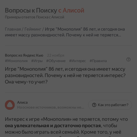
Вопросы к Поиску 
с Алисой
Примеры ответов Поиска с Алисой
Главная
/
Гейминг
/
Игре ”Монополия” 86 лет, и сегодня она
имеет массу разновидностей. Почему к ней не теряется…
Вопрос из Яндекс Кью
22 ноября
#Монополия
#Игры
#Обучение
#Интерес
#Правила
Игре ”Монополия” 86 лет, и сегодня она имеет массу
разновидностей. Почему к ней не теряется интерес?
Она чему-то учит?
Алиса
Как это работает?
На основе источников, возможны неточности
Интерес к игре «Монополия» не теряется, потому что
она увлекательная и достаточно простая
, чтобы
можно было играть всей семьёй.
Кроме того, у неё