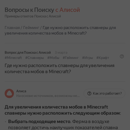
Вопросы к Поиску 
с Алисой
Примеры ответов Поиска с Алисой
Главная
/
Гейминг
/
Где нужно расположить спавнеры для
увеличения количества мобов в Minecraft?
Вопрос для Поиска с Алисой
3 марта
#Minecraft
#Спавнеры
#Мобы
#Гейминг
#Игры
#Крафт
Где нужно расположить спавнеры для увеличения
количества мобов в Minecraft?
Алиса
Как это работает?
На основе источников, возможны неточности
Для увеличения количества мобов в Minecraft
спавнеры нужно расположить следующим образом
:
Выбрать подходящее место
.
Ферма в воздухе
позволяет достичь наилучших показателей спавна