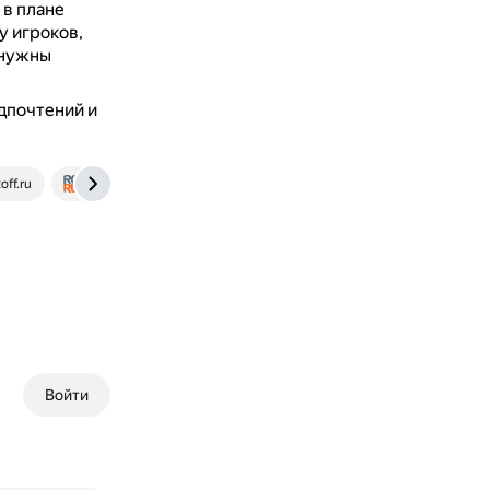
 в плане
у игроков,
 нужны
едпочтений и
off.ru
rg.ru
Войти