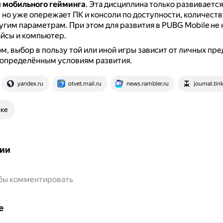
 мобильного гейминга
.
Эта дисциплина только развивается
 но уже опережает ПК и консоли по доступности, количеств
ругим параметрам.
При этом для развития в PUBG Mobile не
йсы и компьютер.
м, выбор в пользу той или иной игры зависит от личных пр
 определённым условиям развития.
yandex.ru
otvet.mail.ru
news.rambler.ru
journal.tink
ске
ии
обы комментировать
е