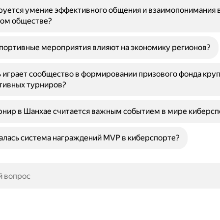
руется умение эффективного общения и взаимопонимания 
ом обществе?
портивные мероприятия влияют на экономику регионов?
 играет сообщество в формировании призового фонда кру
тивных турниров?
нир в Шанхае считается важным событием в мире киберсп
алась система награждений MVP в киберспорте?