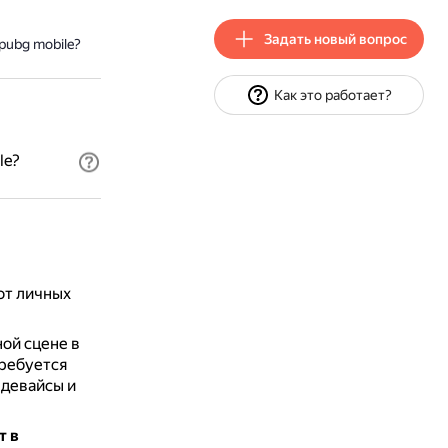
Задать новый вопрос
pubg mobile?
Как это работает?
le?
от личных
ой сцене в
требуется
 девайсы и
т в