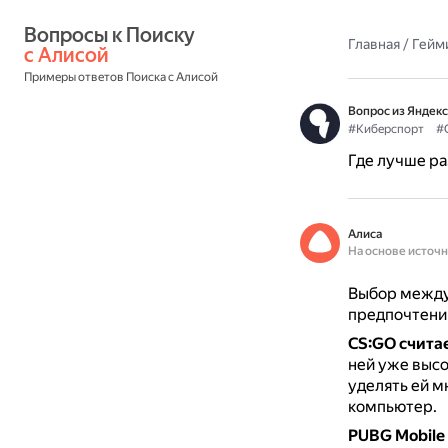
Вопросы к Поиску 
Главная
/
Гейм
с Алисой
Примеры ответов Поиска с Алисой
Вопрос из Яндекс
#Киберспорт
#
Где лучше ра
Алиса
На основе источ
Выбор между 
предпочтений
CS:GO
счита
ней уже высо
уделять ей м
компьютер.
PUBG Mobile