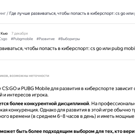
инг
/
Где лучше развиваться, чтобы попасть в киберспорт: cs go или 
 Кью
7 декабря
Csgo
#Pubgmobile
#Развитие
#Выборигры
звиваться, чтобы попасть в киберспорт: cs go или pubg mobi
ников, возможны неточности
CS:GO и PUBG Mobile для развития в киберспорте зависит 
 и интересов игрока.
ется более конкурентной дисциплиной
.
На профессиональн
кая конкуренция.
Однако для развития в этой игре обычно 
ного времени (в среднем 6–8 часов в день) и иметь мощные
может быть более подходящим выбором для тех, кто вери