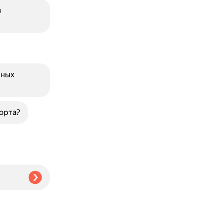
в
пных
орта?