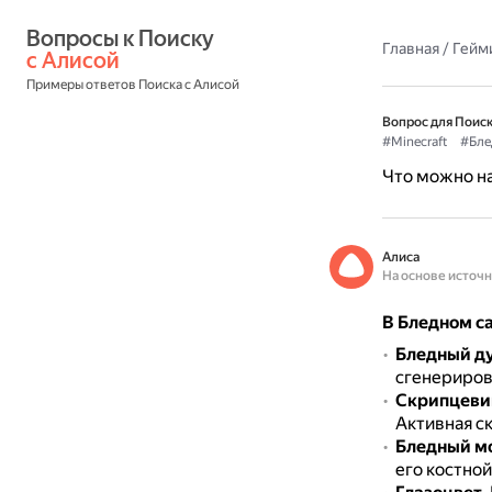
Вопросы к Поиску 
Главная
/
Гейм
с Алисой
Примеры ответов Поиска с Алисой
Вопрос для Поиск
#Minecraft
#Бле
Что можно на
Алиса
На основе источ
В Бледном с
Бледный д
сгенериров
Скрипцеви
Активная с
Бледный м
его костной