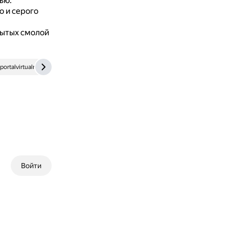
ью.
о и серого
рытых смолой
portalvirtualreality.ru
Войти