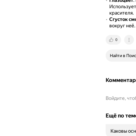
Глазоцвет
.
Используетс
красителя.
Сгусток см
вокруг неё.
0
Найти в Пои
Комментар
Войдите, чт
Ещё по тем
Каковы осн