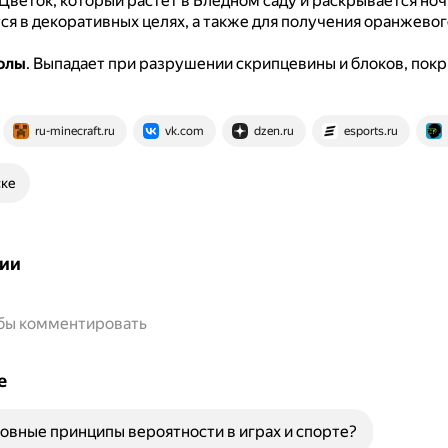
Цветок, который растёт в Бледном саду и раскрывается ноч
я в декоративных целях, а также для получения оранжевог
олы
.
Выпадает при разрушении скрипцевины и блоков, пок
ru-minecraft.ru
vk.com
dzen.ru
esports.ru
ске
ии
обы комментировать
е
овные принципы вероятности в играх и спорте?