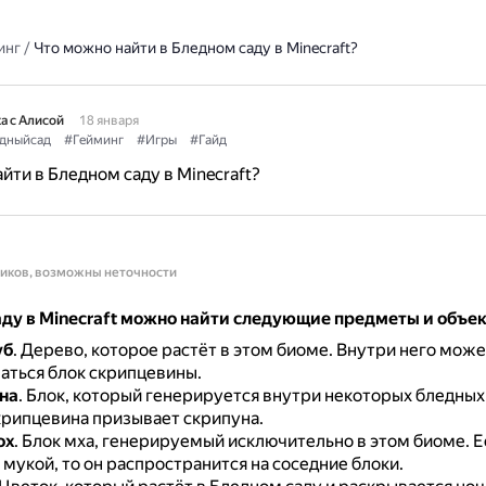
инг
/
Что можно найти в Бледном саду в Minecraft?
а с Алисой
18 января
дныйсад
#Гейминг
#Игры
#Гайд
йти в Бледном саду в Minecraft?
ников, возможны неточности
аду в Minecraft можно найти следующие предметы и объе
уб
.
Дерево, которое растёт в этом биоме.
Внутри него може
аться блок скрипцевины.
на
.
Блок, который генерируется внутри некоторых бледных
крипцевина призывает скрипуна.
ох
.
Блок мха, генерируемый исключительно в этом биоме.
Е
 мукой, то он распространится на соседние блоки.