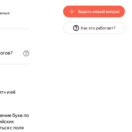
Задать новый вопрос
ежных
Как это работает?
логов?
т» и её
ление букв по
ийских
ься с поля