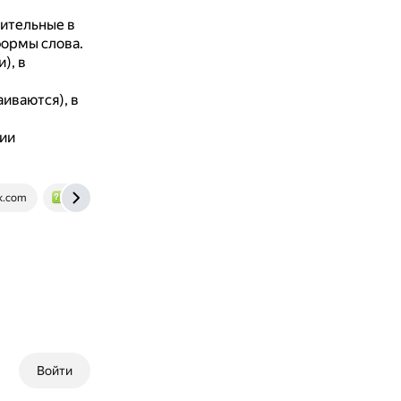
вительные в
формы слова.
), в
аиваются), в
ии
k.com
www.bolshoyvopros.ru
Войти