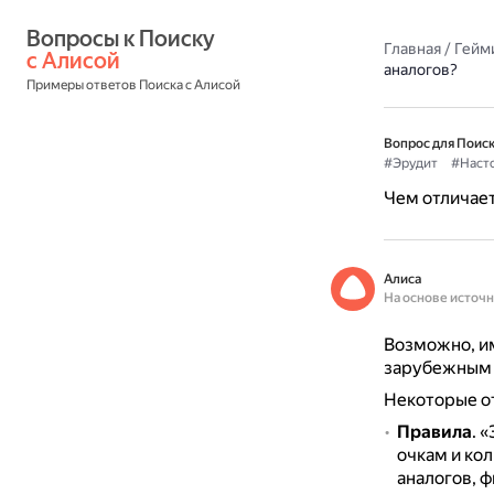
Вопросы к Поиску 
Главная
/
Гейм
с Алисой
аналогов?
Примеры ответов Поиска с Алисой
Вопрос для Поиск
#Эрудит
#Наст
Чем отличает
Алиса
На основе источ
Возможно, им
зарубежным 
Некоторые о
Правила
.
«
очкам и кол
аналогов, 