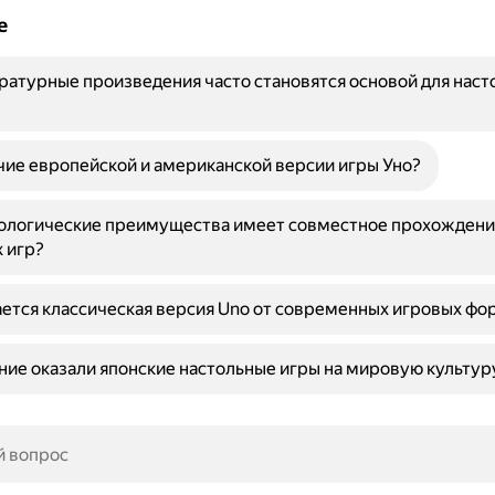
е
ратурные произведения часто становятся основой для наст
чие европейской и американской версии игры Уно?
хологические преимущества имеет совместное прохождени
 игр?
ется классическая версия Uno от современных игровых фо
ние оказали японские настольные игры на мировую культур