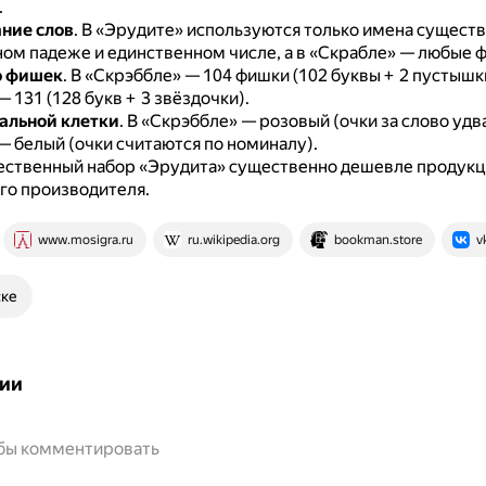
.
ние слов
.
В «Эрудите» используются только имена сущест
ом падеже и единственном числе, а в «Скрабле» — любые 
о фишек
.
В «Скрэббле» — 104 фишки (102 буквы + 2 пустышки
 131 (128 букв + 3 звёздочки).
альной клетки
.
В «Скрэббле» — розовый (очки за слово удв
— белый (очки считаются по номиналу).
ественный набор «Эрудита» существенно дешевле продукц
го производителя.
www.mosigra.ru
ru.wikipedia.org
bookman.store
v
ске
ии
обы комментировать