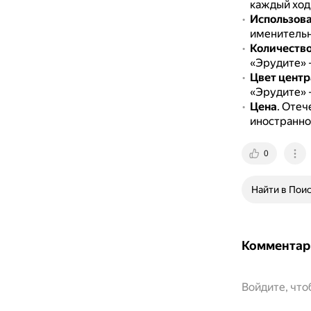
каждый ход
Использова
именительн
Количеств
«Эрудите» —
Цвет центр
«Эрудите» 
Цена
.
Отеч
иностранно
0
Найти в Пои
Комментар
Войдите, чт