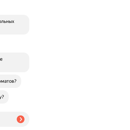
ольных
е
рматов?
у?