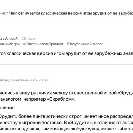
инг
/
Чем отличается классическая версия игры эрудит от ее заруб
а с Алисой
23 июля
ольныеИгры
#КлассическиеПравила
#ЗарубежныеАналоги
ся классическая версия игры эрудит от ее зарубежных ана
ников, возможны неточности
елись в виду различия между отечественной игрой «Эруди
аналогом, например «Скраблом».
тличия:
Эрудит» более лингвистически строг, имеет иное распреде
ичеству в игровой поставке.
В «Эрудите», в отличие от англ
фишка «звёздочка», заменяющая любую букву, может забират