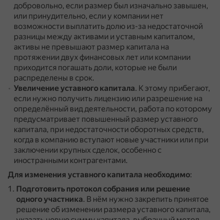
добровольно, если размер был изначально завышен,
или принудительно, если у компании нет
возможности выплатить долю из-за недостаточной
разницы между активами и уставным капиталом,
активы не превышают размер капитала на
протяжении двух финансовых лет или компании
приходится погашать доли, которые не были
распределены в срок.
Увеличение уставного капитала
.
К этому прибегают,
если нужно получить лицензию или разрешение на
определённый вид деятельности, работа по которому
предусматривает повышенный размер уставного
капитала, при недостаточности оборотных средств,
когда в компанию вступают новые участники или при
заключении крупных сделок, особенно с
иностранными контрагентами.
Для изменения уставного капитала необходимо
:
Подготовить протокол собрания или решение
одного участника
.
В нём нужно закрепить принятое
решение об изменении размера уставного капитала,
указать новую сумму капитала, выбранный метод