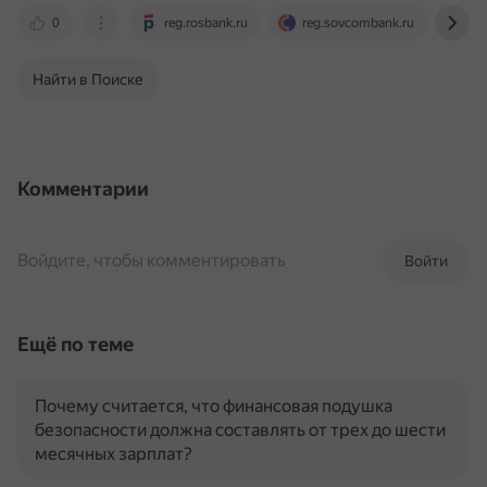
0
reg.rosbank.ru
reg.sovcombank.ru
reg
Найти в Поиске
Комментарии
Войдите, чтобы комментировать
Войти
Ещё по теме
Почему считается, что финансовая подушка
безопасности должна составлять от трех до шести
месячных зарплат?