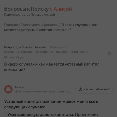
Вопросы к Поиску 
с Алисой
Примеры ответов Поиска с Алисой
Главная
/
Экономика и финансы
/
В каких случаях и как
меняется уставный капитал компании?
Вопрос для Поиска с Алисой
19 февраля
#УставныйКапитал
#Компания
#Бизнес
#Финансы
#Инвестиции
В каких случаях и как меняется уставный капитал
компании?
Алиса
Как это работает?
На основе источников, возможны неточности
Уставный капитал компании может меняться в
следующих случаях
:
Уменьшение уставного капитала
.
Происходит