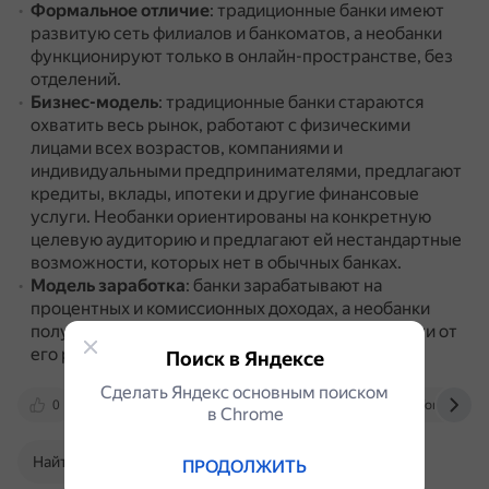
Формальное отличие
: традиционные банки имеют
развитую сеть филиалов и банкоматов, а необанки
функционируют только в онлайн-пространстве, без
отделений.
Бизнес-модель
: традиционные банки стараются
охватить весь рынок, работают с физическими
лицами всех возрастов, компаниями и
индивидуальными предпринимателями, предлагают
кредиты, вклады, ипотеки и другие финансовые
услуги.
Необанки ориентированы на конкретную
целевую аудиторию и предлагают ей нестандартные
возможности, которых нет в обычных банках.
Модель заработка
: банки зарабатывают на
процентных и комиссионных доходах, а необанки
получают капитал от инвесторов и в зависимости от
его размера формируют тарифы для клиентов.
Поиск в Яндексе
Сделать Яндекс основным поиском
0
nvjournal.ru
dzen.ru
www.forbes.ru
в Сhrome
Найти в Поиске
ПРОДОЛЖИТЬ