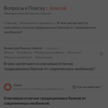
Вопросы к Поиску 
с Алисой
Примеры ответов Поиска с Алисой
Главная
/
Экономика и финансы
/
В чем заключаются
ключевые отличия традиционных банков от современных
необанков?
Вопрос для Поиска с Алисой
4 февраля
#Банки
#Необанки
#ТрадиционныеБанки
#Отличия
#ФинансовыеУслуги
#Инновации
В чем заключаются ключевые отличия
традиционных банков от современных необанков?
Алиса
Как это работает?
На основе источников, возможны неточности
Ключевые отличия традиционных банков от
современных необанков
: