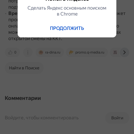
потребуется ввести на терминале PIN-код для
подтверждения операции.
Сделать Яндекс основным поиском
Время проведения покупок
.
Оплата покупок может
в Сhrome
происходить круглосуточно при использовании
онлайн-эквайринга.
В POS-системе купить что-то
ПРОДОЛЖИТЬ
можно только в рабочее время магазина в рамках
открытой смены на ККТ.
0
ra-dina.ru
promo.q-media.ru
vc.ru
Найти в Поиске
Комментарии
Войдите, чтобы комментировать
Войти