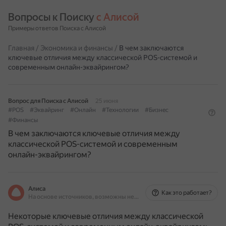
Вопросы к Поиску 
с Алисой
Примеры ответов Поиска с Алисой
Главная
/
Экономика и финансы
/
В чем заключаются
ключевые отличия между классической POS-системой и
современным онлайн-эквайрингом?
Вопрос для Поиска с Алисой
25 июня
#POS
#Эквайринг
#Онлайн
#Технологии
#Бизнес
#Финансы
В чем заключаются ключевые отличия между
классической POS-системой и современным
онлайн-эквайрингом?
Алиса
Как это работает?
На основе источников, возможны неточности
Некоторые ключевые отличия между классической