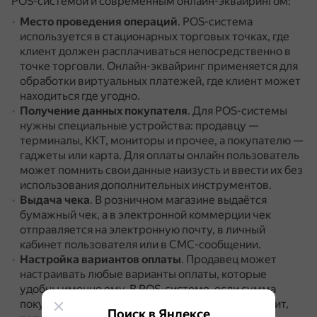
POS-системой и современным онлайн-эквайрингом:
Место проведения операций
.
POS-система
используется в стационарных торговых точках, где
клиент должен расплачиваться непосредственно в
точке торговли.
Онлайн-эквайринг применяется для
обработки виртуальных платежей, где клиент может
находиться где угодно.
Получение данных покупателя
.
Для POS-системы
нужны специальные устройства: продавцу —
терминалы, ККТ, мониторы и прочее, а покупателю —
гаджеты или карта.
Для оплаты онлайн пользователь
может помнить свои данные наизусть и ввести их без
использования дополнительных инструментов.
Выдача чека
.
В розничном магазине выдаётся
бумажный чек, а в электронной коммерции чек
отправляется на электронную почту, в личный
кабинет пользователя или в СМС-сообщении.
Настройка вариантов оплаты
.
Продавец может
настраивать любые варианты оплаты, которые
удобны именно ему.
В POS-системе, если сумма
покупки превышает установленный банком лимит,
Поиск в Яндексе