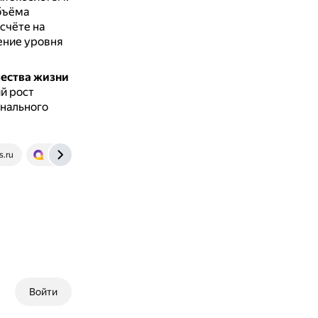
бъёма
счёте на
ение уровня
чества жизни
ий рост
онального
s.ru
spravochnick.ru
forest-save.ru
www.banki.ru
Войти