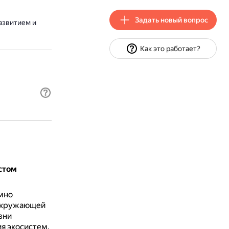
Задать новый вопрос
азвитием и
Как это работает?
стом
мно
 окружающей
зни
я экосистем.