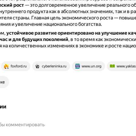
ский рост
— это долговременное увеличение реального о
нутреннего продукта как в абсолютных значениях, так и в ра
ителя страны.
Главная цель экономического роста — повыш
яния и увеличение национального богатства.
ом,
устойчивое развитие ориентировано на улучшение ка
йчас и для будущих поколений
, в то время как экономическ
 на количественных изменениях в экономике и росте наци
foxford.ru
cyberleninka.ru
www.un.org
www.yaklas
ске
ии
обы комментировать