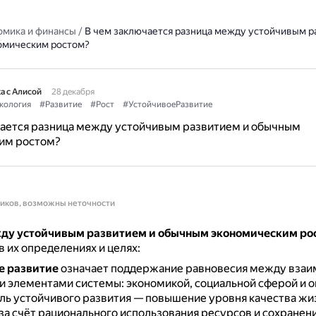
омика и финансы
/
В чем заключается разница между устойчивым р
омическим ростом?
а с Алисой
28 декабря
кология
#Развитие
#Рост
#УстойчивоеРазвитие
чается разница между устойчивым развитием и обычным
им ростом?
ников, возможны неточности
ду устойчивым развитием и обычным экономическим ро
в их определениях и целях:
е развитие
означает поддержание равновесия между взаи
и элементами системы: экономикой, социальной сферой и
ль устойчивого развития — повышение уровня качества жи
за счёт рационального использования ресурсов и сохранени