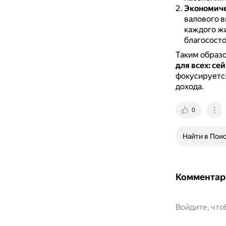
Экономиче
валового в
каждого ж
благососто
Таким образ
для всех: се
фокусируется
дохода.
0
Найти в Пои
Комментар
Войдите, чт