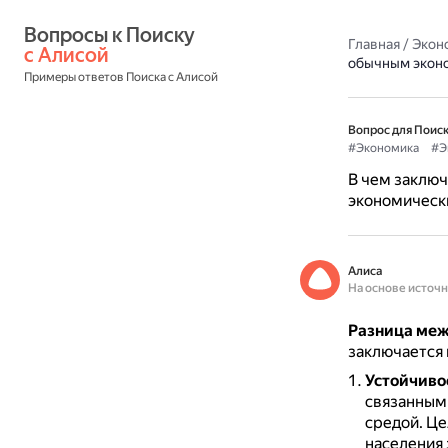
Вопросы к Поиску 
Главная
/
Экон
с Алисой
обычным экон
Примеры ответов Поиска с Алисой
Вопрос для Поиск
#Экономика
#Э
В чем заклю
экономическ
Алиса
На основе источ
Разница меж
заключается 
Устойчиво
связанным
средой.
Це
населения 