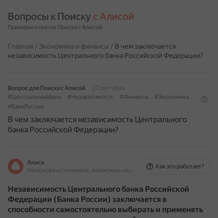
Вопросы к Поиску 
с Алисой
Примеры ответов Поиска с Алисой
Главная
/
Экономика и финансы
/
В чем заключается
независимость Центрального банка Российской Федерации?
Вопрос для Поиска с Алисой
27 сентября
#ЦентральныйБанк
#Независимость
#Финансы
#Экономика
#БанкРоссии
В чем заключается независимость Центрального
банка Российской Федерации?
Алиса
Как это работает?
На основе источников, возможны неточности
Независимость Центрального банка Российской
Федерации (Банка России) заключается в
способности самостоятельно выбирать и применять