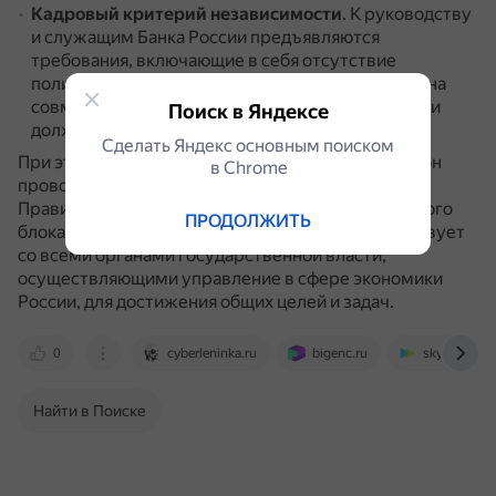
Кадровый критерий независимости
.
К руководству
и служащим Банка России предъявляются
требования, включающие в себя отсутствие
политической принадлежности, а также запрет на
совмещение должностей в Банке России с иными
Поиск в Яндексе
должностями.
Сделать Яндекс основным поиском
При этом независимость ЦБ РФ не означает, что он
в Сhrome
проводит свою политику без оглядки на действия
Правительства РФ и его финансово-экономического
ПРОДОЛЖИТЬ
блока.
Напротив, Банк России тесно взаимодействует
со всеми органами государственной власти,
осуществляющими управление в сфере экономики
России, для достижения общих целей и задач.
0
cyberleninka.ru
bigenc.ru
sky.pro
Найти в Поиске