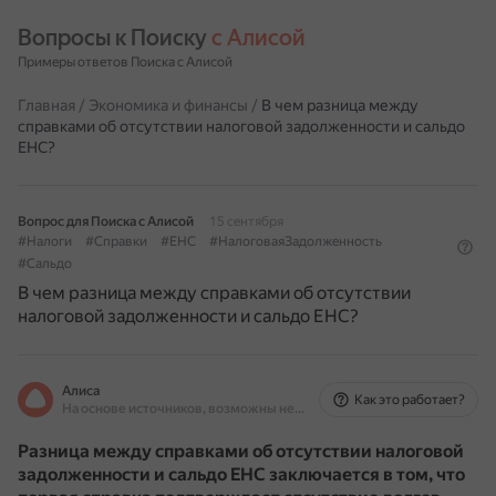
Вопросы к Поиску 
с Алисой
Примеры ответов Поиска с Алисой
Главная
/
Экономика и финансы
/
В чем разница между
справками об отсутствии налоговой задолженности и сальдо
ЕНС?
Вопрос для Поиска с Алисой
15 сентября
#Налоги
#Справки
#ЕНС
#НалоговаяЗадолженность
#Сальдо
В чем разница между справками об отсутствии
налоговой задолженности и сальдо ЕНС?
Алиса
Как это работает?
На основе источников, возможны неточности
Разница между справками об отсутствии налоговой
задолженности и сальдо ЕНС заключается в том, что