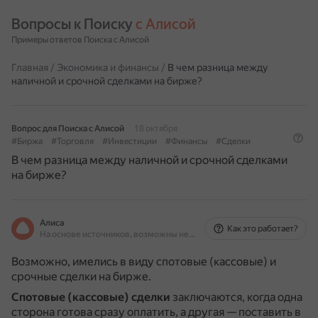
Вопросы к Поиску 
с Алисой
Примеры ответов Поиска с Алисой
Главная
/
Экономика и финансы
/
В чем разница между
наличной и срочной сделками на бирже?
Вопрос для Поиска с Алисой
18 октября
#Биржа
#Торговля
#Инвестиции
#Финансы
#Сделки
В чем разница между наличной и срочной сделками
на бирже?
Алиса
Как это работает?
На основе источников, возможны неточности
Возможно, имелись в виду спотовые (кассовые) и
срочные сделки на бирже.
Спотовые (кассовые) сделки
заключаются, когда одна
сторона готова сразу оплатить, а другая — поставить в