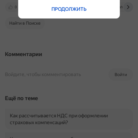
0
nalog-nalog.ru
xn--80abbnbma2d3ahb2c.xn--p
ПРОДОЛЖИТЬ
Найти в Поиске
Комментарии
Войдите, чтобы комментировать
Войти
Ещё по теме
Как рассчитывается НДС при оформлении
страховых компенсаций?