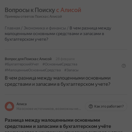
Вопросы к Поиску 
с Алисой
Примеры ответов Поиска с Алисой
Главная
/
Экономика и финансы
/
В чем разница между
малоценными основными средствами и запасами в
бухгалтерском учете?
Вопрос для Поиска с Алисой
28 февраля
#БухгалтерскийУчет
#ОсновныеСредства
#МалоценныеОсновныеСредства
#Запасы
В чем разница между малоценными основными
средствами и запасами в бухгалтерском учете?
Алиса
Как это работает?
На основе источников, возможны неточности
Разница между малоценными основными
средствами и запасами в бухгалтерском учёте