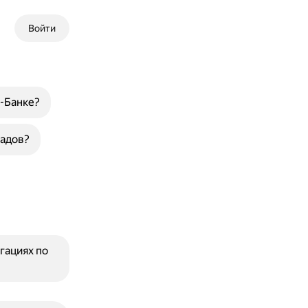
Войти
-Банке?
ладов?
гациях по