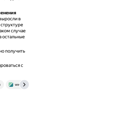
менения
выросли в
 структуре
таком случае
а остальные
но получить
роваться с
u
www.rbc.ru
alfabank.ru
pikabu.ru
www.banki.ru