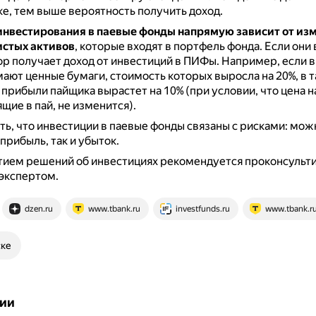
е, тем выше вероятность получить доход.
инвестирования в паевые фонды напрямую
зависит от из
истых активов
, которые входят в портфель фонда.
Если они 
ор получает доход от инвестиций в ПИФы.
Например, если в
мают ценные бумаги, стоимость которых выросла на 20%, в 
прибыли пайщика вырастет на 10% (при условии, что цена н
щие в пай, не изменится).
ь, что инвестиции в паевые фонды связаны с рисками: мож
прибыль, так и убыток.
тием решений об инвестициях рекомендуется проконсульти
экспертом.
dzen.ru
www.tbank.ru
investfunds.ru
www.tbank.r
ске
ии