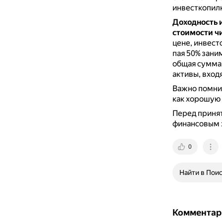
инвесткопилк
Доходность 
стоимости ч
цене, инвест
пая 50% зани
общая сумма 
активы, входя
Важно помнит
как хорошую 
Перед приня
финансовым 
0
Найти в Пои
Комментар