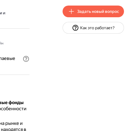
Задать новый вопрос
и и
Как это работает?
йн
 паевые
евые фонды
 особенности
на рынке и
находятся в