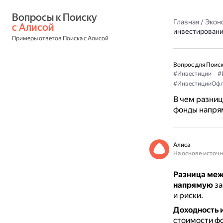
Вопросы к Поиску 
Главная
/
Экон
с Алисой
инвестировани
Примеры ответов Поиска с Алисой
Вопрос для Поиск
#Инвестиции
#
#ИнвестицииОфл
В чем разниц
фонды напря
Алиса
На основе источ
Разница меж
напрямую
за
и риски.
Доходность 
стоимости фо