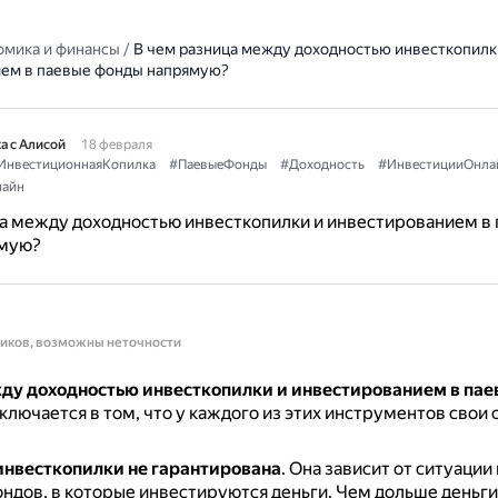
омика и финансы
/
В чем разница между доходностью инвесткопилк
ем в паевые фонды напрямую?
а с Алисой
18 февраля
ИнвестиционнаяКопилка
#ПаевыеФонды
#Доходность
#ИнвестицииОнла
айн
а между доходностью инвесткопилки и инвестированием в
мую?
ников, возможны неточности
ду доходностью инвесткопилки и инвестированием в па
ключается в том, что у каждого из этих инструментов свои
инвесткопилки
не гарантирована
.
Она зависит от ситуации 
ндов, в которые инвестируются деньги.
Чем дольше деньги 