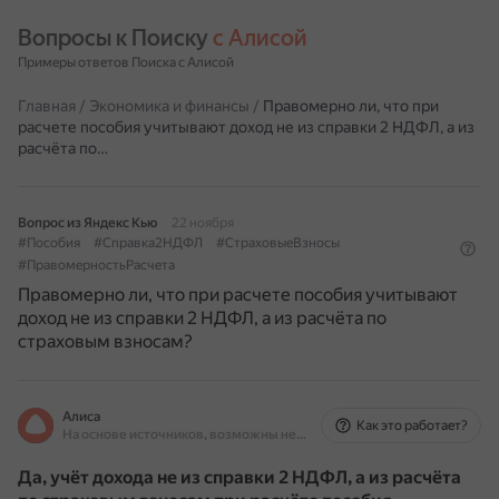
Вопросы к Поиску 
с Алисой
Примеры ответов Поиска с Алисой
Главная
/
Экономика и финансы
/
Правомерно ли, что при
расчете пособия учитывают доход не из справки 2 НДФЛ, а из
расчёта по…
Вопрос из Яндекс Кью
22 ноября
#Пособия
#Справка2НДФЛ
#СтраховыеВзносы
#ПравомерностьРасчета
Правомерно ли, что при расчете пособия учитывают
доход не из справки 2 НДФЛ, а из расчёта по
страховым взносам?
Алиса
Как это работает?
На основе источников, возможны неточности
Да, учёт дохода не из справки 2 НДФЛ, а из расчёта