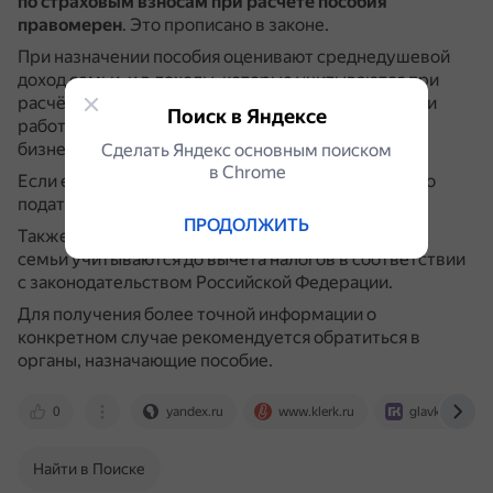
по страховым взносам при расчёте пособия
правомерен
.
Это прописано в законе.
При назначении пособия оценивают среднедушевой
доход семьи, и в доходы, которые учитываются при
расчёте, включаются не только зарплаты и премии
Поиск в Яндексе
работающих лиц, но и пенсии, пособия, доходы от
бизнеса, проценты по вкладам и т. д..
Сделать Яндекс основным поиском
в Сhrome
Если есть сомнения в законности действий, можно
подать жалобу.
ПРОДОЛЖИТЬ
Также стоит отметить, что доходы каждого члена
семьи учитываются до вычета налогов в соответствии
с законодательством Российской Федерации.
Для получения более точной информации о
конкретном случае рекомендуется обратиться в
органы, назначающие пособие.
0
yandex.ru
www.klerk.ru
glavkniga.ru
Найти в Поиске