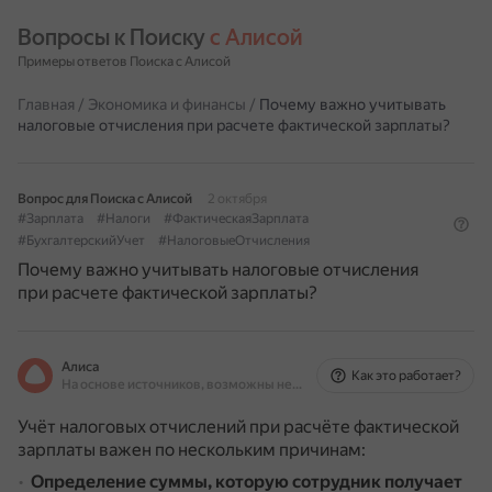
Вопросы к Поиску 
с Алисой
Примеры ответов Поиска с Алисой
Главная
/
Экономика и финансы
/
Почему важно учитывать
налоговые отчисления при расчете фактической зарплаты?
Вопрос для Поиска с Алисой
2 октября
#Зарплата
#Налоги
#ФактическаяЗарплата
#БухгалтерскийУчет
#НалоговыеОтчисления
Почему важно учитывать налоговые отчисления
при расчете фактической зарплаты?
Алиса
Как это работает?
На основе источников, возможны неточности
Учёт налоговых отчислений при расчёте фактической
зарплаты важен по нескольким причинам:
Определение суммы, которую сотрудник получает