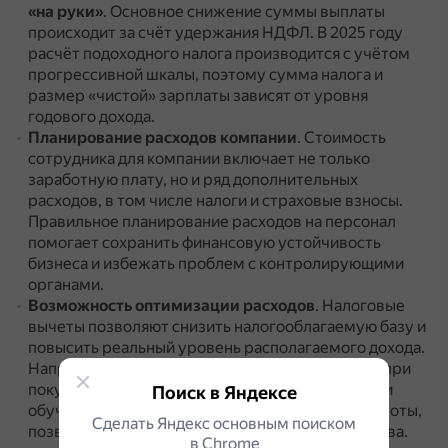
«на руки»
.
Основное снижение суммы выплаты
происходит за счёт удержания НДФЛ.
В 2025 году
расчёт подоходного налога производится с учётом
прогрессивной шкалы, поэтому сумма налога и
размер «чистой» зарплаты зависят от уровня
годового дохода.
Планирование расходов компании
.
Стоимость
сотрудника для компании включает не только
заработную плату, но и ряд дополнительных
расходов, в том числе налоги и страховые взносы.
Правильное планирование расходов на персонал
помогает сохранить финансовую устойчивость
бизнеса и избежать проблем с контролирующими
органами.
Возможность оптимизации расходов
.
Налоговые
вычеты позволяют снизить налогооблагаемую базу и
повысить реальный уровень располагаемого дохода.
Например, существует имущественный вычет при
покупке жилья, социальные вычеты на лечение и
Поиск в Яндексе
обучение, инвестиционные вычеты и прочие льготы,
Сделать Яндекс основным поиском
позволяющие сэкономить значительные средства.
в Сhrome