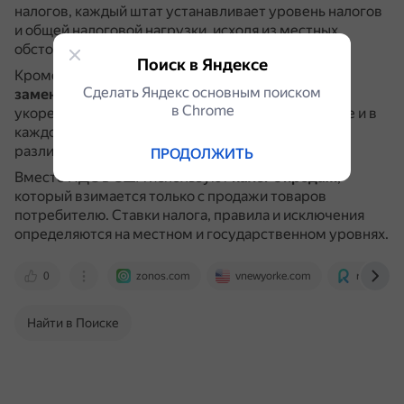
налогов, каждый штат устанавливает уровень налогов
и общей налоговой нагрузки, исходя из местных
обстоятельств.
Поиск в Яндексе
Кроме того,
система налога с продаж, который
Сделать Яндекс основным поиском
заменяет НДС в США, считается сложной
.
Она
в Сhrome
укоренилась в каждом государственном бюджете и в
каждой системе точек продаж, а ставки налога
различаются на местном уровне.
ПРОДОЛЖИТЬ
Вместо НДС в США используют
налог с продаж
,
который взимается только с продажи товаров
потребителю.
Ставки налога, правила и исключения
определяются на местном и государственном уровнях.
0
zonos.com
vnewyorke.com
realting.
Найти в Поиске