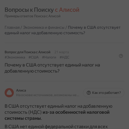
Вопросы к Поиску 
с Алисой
Примеры ответов Поиска с Алисой
Главная
/
Экономика и финансы
/
Почему в США отсутствует
единый налог на добавленную стоимость?
Вопрос для Поиска с Алисой
21 марта
#Экономика
#США
#Налоги
#НДС
Почему в США отсутствует единый налог на
добавленную стоимость?
Алиса
Как это работает?
На основе источников, возможны неточности
В США отсутствует единый налог на добавленную
стоимость (НДС)
из-за особенностей налоговой
системы страны
.
В США нет единой федеральной ставки для всех