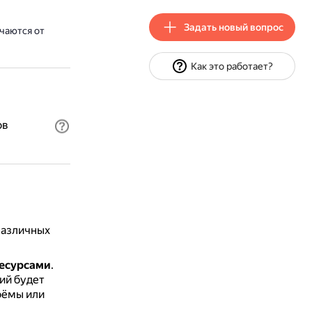
Задать новый вопрос
чаются от
Как это работает?
ов
 различных
ресурсами
.
ий будет
оёмы или