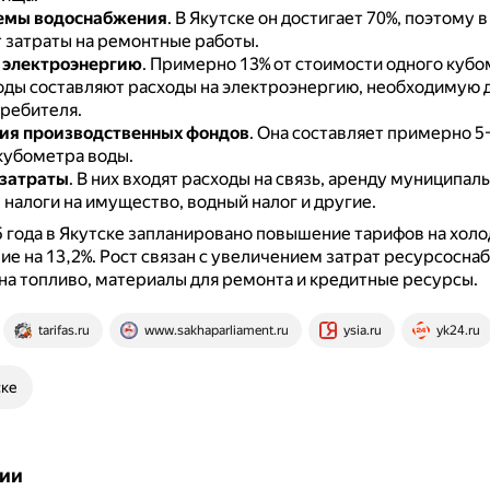
темы водоснабжения
.
В Якутске он достигает 70%, поэтому в
т затраты на ремонтные работы.
 электроэнергию
.
Примерно 13% от стоимости одного кубо
оды составляют расходы на электроэнергию, необходимую д
требителя.
ия производственных фондов
.
Она составляет примерно 5
кубометра воды.
 затраты
.
В них входят расходы на связь, аренду муниципал
налоги на имущество, водный налог и другие.
5 года в Якутске запланировано повышение тарифов на хол
е на 13,2%.
Рост связан с увеличением затрат ресурсосн
на топливо, материалы для ремонта и кредитные ресурсы.
tarifas.ru
www.sakhaparliament.ru
ysia.ru
yk24.ru
ске
ии