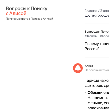
Вопросы к Поиску 
Главная
/
Экон
с Алисой
других городо
Примеры ответов Поиска с Алисой
Вопрос для Поиск
#Тарифы
#Холо
Почему тариф
России?
Алиса
На основе источ
Тарифы на хо
факторов, ср
Обеспечени
Например, 
меньше, ес
водохранил