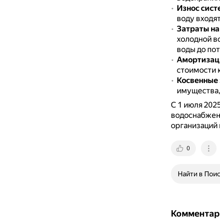
Износ сис
воду входя
Затраты на
холодной в
воды до по
Амортизац
стоимости 
Косвенные
имущества, 
С 1 июля 202
водоснабжени
организаций 
0
Найти в Пои
Комментар