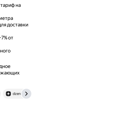
 тариф на
метра
ля доставки
–7% от
ьного
одное
абжающих
dzen.ru