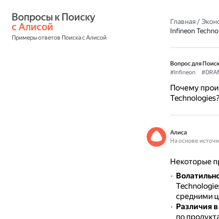
Вопросы к Поиску 
Главная
/
Экон
с Алисой
Infineon Techno
Примеры ответов Поиска с Алисой
Вопрос для Поиск
#Infineon
#DRA
Почему прои
Technologies
Алиса
На основе источ
Некоторые пр
Волатильно
Technologie
средними ц
Различия в
по продукт