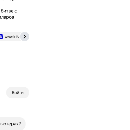
 битве с
лларов
www.infoworld.com
www.techpowerup.com
Войти
пьютерах?