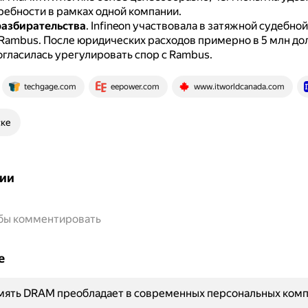
ребности в рамках одной компании.
разбирательства
.
Infineon участвовала в затяжной судебной
 Rambus.
После юридических расходов примерно в 5 млн до
огласилась урегулировать спор с Rambus.
techgage.com
eepower.com
www.itworldcanada.com
ске
ии
обы комментировать
е
мять DRAM преобладает в современных персональных ком