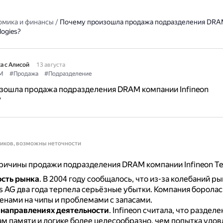
омика и финансы
/
Почему произошла продажа подразделения DRA
logies?
а с Алисой
13 августа
M
#Продажа
#Подразделение
зошла продажа подразделения DRAM компании Infineon
?
ников, возможны неточности
ичины продажи подразделения DRAM компании Infineon Tec
сть рынка
.
В 2004 году сообщалось, что из-за колебаний рын
s AG два года терпела серьёзные убытки.
Компания боролас
енами на чипы и проблемами с запасами.
 направлениях деятельности
.
Infineon считала, что раздел
ам памяти и логике более целесообразно, чем попытка удо