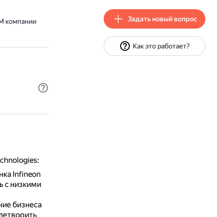
Задать новый вопрос
M компании
Как это работает?
hnologies:
ка Infineon
ь с низкими
ение бизнеса
влетворить