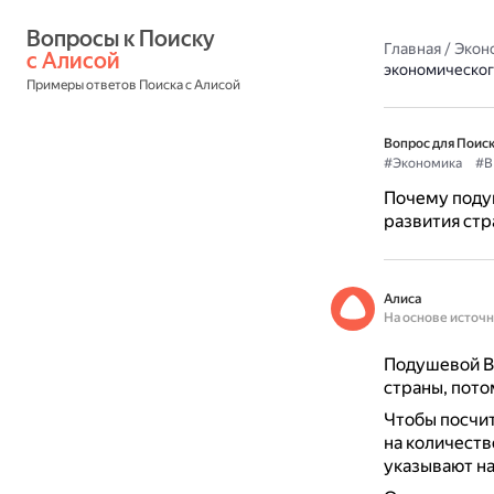
Вопросы к Поиску 
Главная
/
Экон
с Алисой
экономическог
Примеры ответов Поиска с Алисой
Вопрос для Поиск
#Экономика
#В
Почему поду
развития стр
Алиса
На основе источ
Подушевой В
страны, пото
Чтобы посчит
на количеств
указывают на