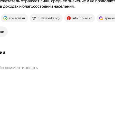
показатель отражает лишь среднее значение и не позволяе
в доходах и благосостоянии населения.
sbersova.ru
ru.wikipedia.org
informburo.kz
spravoc
ске
ии
обы комментировать