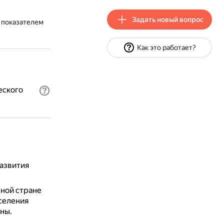
Задать новый вопрос
 показателем
Как это работает?
еского
азвития
тной стране
селения
ны.