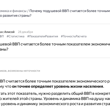
омика и финансы
/
Почему подушевой ВВП считается более точным
о развития страны?
а с Алисой
28 декабря
ВП
#Статистика
#ПоказателиРазвития
#ТочностьРасчета
шевой ВВП считается более точным показателем экономич
аны?
ников, возможны неточности
ВП считается более точным показателем экономического р
му что
он точнее определяет уровень жизни населения
.
ать этот показатель, нужно разделить общий ВВП в конкре
о жителей этой страны.
Уровень и динамика ВВП на душу на
 уровень и динамику экономического роста и развития стра