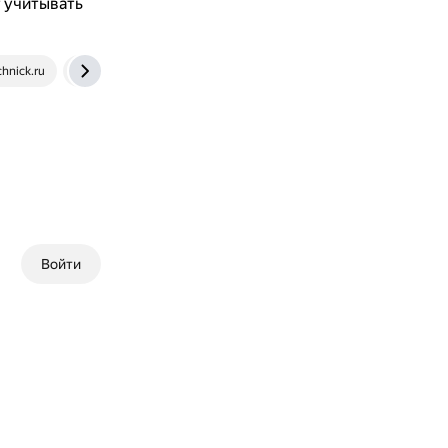
т учитывать
hnick.ru
dzen.ru
Войти