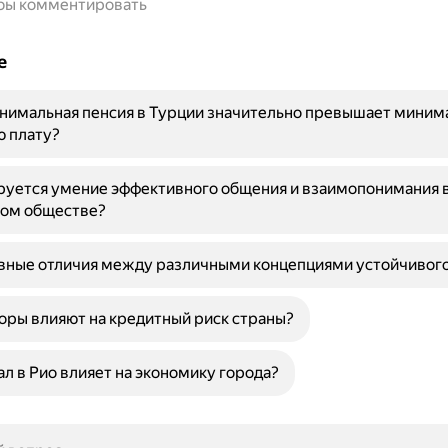
обы комментировать
е
нимальная пенсия в Турции значительно превышает миним
ю плату?
руется умение эффективного общения и взаимопонимания 
ом обществе?
вные отличия между различными концепциями устойчивого
оры влияют на кредитный риск страны?
ал в Рио влияет на экономику города?