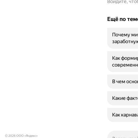
Войдите, чт
Ещё по тем
Почему ми
заработну
Как форми
современн
В чем осно
Какие факт
Как карнав
© 2026 ООО «Яндекс»