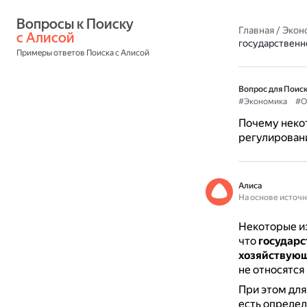
Вопросы к Поиску 
Главная
/
Экон
с Алисой
государственн
Примеры ответов Поиска с Алисой
Вопрос для Поиск
#Экономика
#О
Почему неко
регулирован
Алиса
На основе источ
Некоторые и
что
государс
хозяйствующ
не относятся
При этом для
есть определ