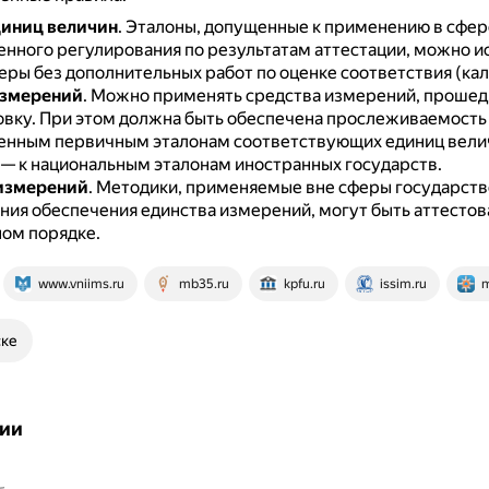
диниц величин
.
Эталоны, допущенные к применению в сфер
енного регулирования по результатам аттестации, можно и
еры без дополнительных работ по оценке соответствия (ка
измерений
.
Можно применять средства измерений, прошед
овку.
При этом должна быть обеспечена прослеживаемость
енным первичным эталонам соответствующих единиц величи
 — к национальным эталонам иностранных государств.
измерений
.
Методики, применяемые вне сферы государств
ния обеспечения единства измерений, могут быть аттестов
ом порядке.
www.vniims.ru
mb35.ru
kpfu.ru
issim.ru
m
ске
ии