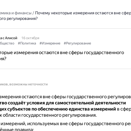
омика и финансы
/
Почему некоторые измерения остаются вне сфе
ого регулирования?
а с Алисой
16 октября
бщество
#Политика
#Измерение
#Регулирование
торые измерения остаются вне сферы государственного
ия?
ников, возможны неточности
змерения остаются вне сферы государственного регулиров
тво создаёт условия для самостоятельной деятельности
их субъектов по обеспечению единства измерений
в сфер
 к области государственного регулирования.
 измерений, используемых вне сферы государственного ре
ённые правила: