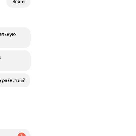
Войти
альную
в
 развития?