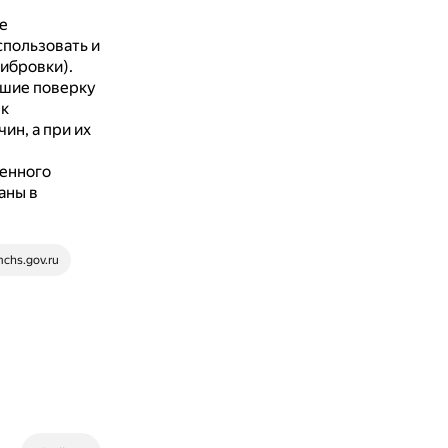
е
спользовать и
либровки).
шие поверку
 к
н, а при их
енного
аны в
chs.gov.ru