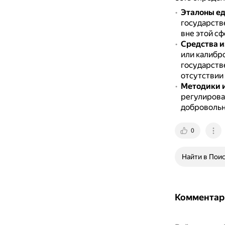
Эталоны е
государств
вне этой сф
Средства 
или калибр
государств
отсутствии
Методики 
регулирова
добровольн
0
Найти в Пои
Комментар