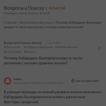
Вопросы к Поиску 
с Алисой
Примеры ответов Поиска с Алисой
Главная
/
Экономика и финансы
/
Почему Кабардино-Балкария
входит в число регионов с низким уровнем жизни?
Вопрос для Поиска с Алисой
11 сентября
#Экономика
#КабардиноБалкария
#УровеньЖизни
#Статистика
#Анализ
Почему Кабардино-Балкария входит в число
регионов с низким уровнем жизни?
Алиса
Как это работает?
На основе источников, возможны неточности
В разные периоды на низкий уровень жизни населения
Кабардино-Балкарии могли влиять различные
факторы, среди них: