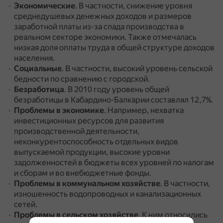
Экономические
.
В частности, снижение уровня
среднедушевых денежных доходов и размеров
заработной платы из-за спада производства в
реальном секторе экономики.
Также отмечалась
низкая доля оплаты труда в общей структуре доходов
населения.
Социальные
.
В частности, высокий уровень сельской
бедности по сравнению с городской.
Безработица
.
В 2010 году уровень общей
безработицы в Кабардино-Балкарии составлял 12,7%.
Проблемы в экономике
.
Например, нехватка
инвестиционных ресурсов для развития
производственной деятельности,
неконкурентоспособность отдельных видов
выпускаемой продукции, высокие уровни
задолженностей в бюджеты всех уровней по налогам
и сборам и во внебюджетные фонды.
Проблемы в коммунальном хозяйстве
.
В частности,
изношенность водопроводных и канализационных
сетей.
Проблемы в сельском хозяйстве
.
К ним относились