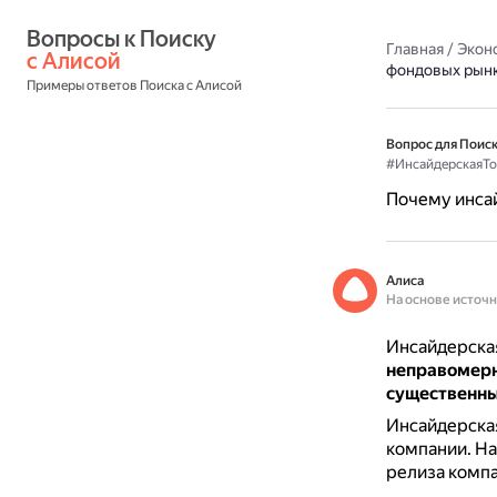
Вопросы к Поиску 
Главная
/
Экон
с Алисой
фондовых рын
Примеры ответов Поиска с Алисой
Вопрос для Поиск
#ИнсайдерскаяТо
Почему инсай
Алиса
На основе источ
Инсайдерская
неправомерн
существенны
Инсайдерская
компании.
На
релиза компа