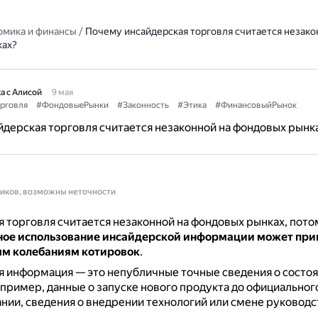
омика и финансы
/
Почему инсайдерская торговля считается незако
ках?
а с Алисой
9 мая
рговля
#ФондовыеРынки
#Законность
#Этика
#ФинансовыйРынок
дерская торговля считается незаконной на фондовых рынк
ников, возможны неточности
 торговля считается незаконной на фондовых рынках, пото
ое использование инсайдерской информации может прив
м колебаниям котировок
.
 информация — это непубличные точные сведения о состоя
пример, данные о запуске нового продукта до официальног
нии, сведения о внедрении технологий или смене руководс