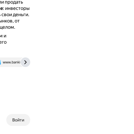
ли продать
же
: инвесторы
 свои деньги.
ынков, от
 целом.
м и
его
www.banki.ru
expobank.ru
Войти