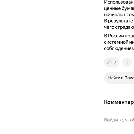
Использовани
ценные бумаг
начинают сом
В результате
чего страдаю
В России пра
системной ин
соблюдением
0
Найти в Пои
Комментар
Войдите, чт