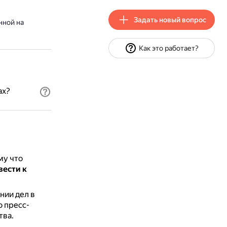
Задать новый вопрос
нной на
Как это работает?
ах?
му что
ести к
нии дел в
о пресс-
тва.