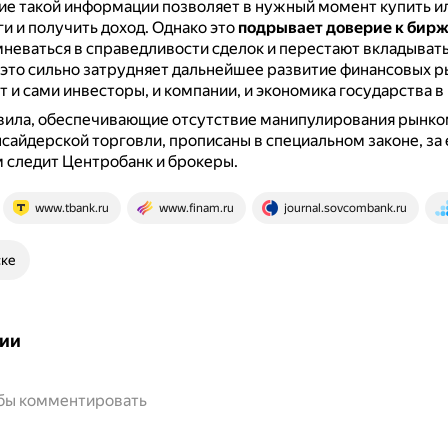
е такой информации позволяет в нужный момент купить и
и и получить доход.
Однако это
подрывает доверие к бир
неваться в справедливости сделок и перестают вкладывать
 это сильно затрудняет дальнейшее развитие финансовых р
т и сами инвесторы, и компании, и экономика государства в
вила, обеспечивающие отсутствие манипулирования рынко
сайдерской торговли, прописаны в специальном законе, за 
 следит Центробанк и брокеры.
www.tbank.ru
www.finam.ru
journal.sovcombank.ru
ске
ии
обы комментировать