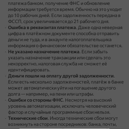
платежа банком, получение ФНС и обновление
информации требуется время.
Обычно на это уходит
до 10 рабочих дней.
Если задолженность передана в
ФССП, срок увеличивается до 21 рабочего дня.
Ошибка в реквизитах платежа
.
Даже одна неверная
цифра в платёжном документе способна отправить
деньги не туда, и в аккаунте налогоплательщика
информация о финансовом обязательстве останется.
Не указано назначение платежа
.
Если забыть
указать назначение транзакции или сделать это
некорректно, налоговая служба не сможет её
идентифицировать.
Деньги пошли на оплату другой задолженности
.
Если есть несколько задолженностей, платёж в банке
может автоматически уйти на погашение другого
долга — например, на пени или штрафы.
Ошибки со стороны ФНС
.
Несмотря на высокий
уровень автоматизации, исключать человеческий
фактор и случайные программные сбои нельзя.
Технические сбои
.
Иногда технические сбои могут
возникнуть на стороне посредников: банка, почты,