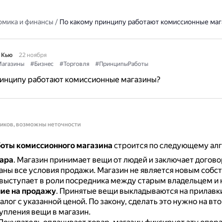
омика и финансы
/
По какому принципу работают комиссионные ма
 Кью
22 ноября
агазины
#Бизнес
#Торговля
#ПринципыРаботы
ринципу работают комиссионные магазины?
ников, возможны неточности
оты комиссионного магазина
строится по следующему ал
ара
.
Магазин принимает вещи от людей и заключает догово
аны все условия продажи.
Магазин не является новым собс
выступает в роли посредника между старым владельцем и 
ие на продажу
.
Принятые вещи выкладываются на прилавки
алог с указанной ценой.
По закону, сделать это нужно на вт
упления вещи в магазин.