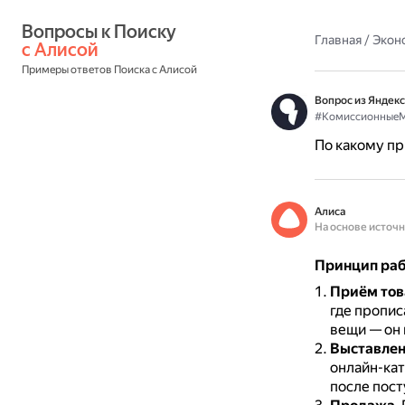
Вопросы к Поиску 
Главная
/
Экон
с Алисой
Примеры ответов Поиска с Алисой
Вопрос из Яндекс
#КомиссионныеМ
По какому п
Алиса
На основе источ
Принцип раб
Приём тов
где пропис
вещи — он 
Выставлен
онлайн-кат
после пост