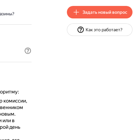
Задать новый вопрос
газины?
Как это работает?
горитму:
р комиссии,
твенником
новым.
 или в
орой день