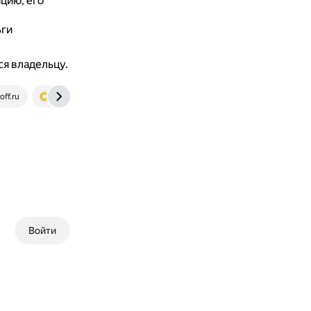
цию, его
ьги
ся владельцу.
off.ru
www.openbusiness.ru
Войти