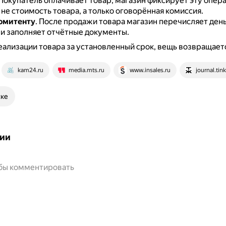
Покупатель оплачивает товар, магазин фиксирует эту опера
не стоимость товара, а только оговорённая комиссия.
омитенту
.
После продажи товара магазин перечисляет ден
и заполняет отчётные документы.
еализации товара за установленный срок, вещь возвращает
kam24.ru
media.mts.ru
www.insales.ru
journal.tink
ске
ии
обы комментировать