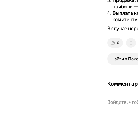
Продажа
.
прибыль — 
Выплата к
комитенту 
В случае нер
0
Найти в Пои
Комментар
Войдите, чт