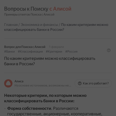
Вопросы к Поиску 
с Алисой
Примеры ответов Поиска с Алисой
Главная
/
Экономика и финансы
/
По каким критериям можно
классифицировать банки в России?
Вопрос для Поиска с Алисой
1 февраля
#Банки
#Классификация
#Критерии
#Россия
По каким критериям можно классифицировать
банки в России?
Алиса
Как это работает?
На основе источников, возможны неточности
Некоторые критерии, по которым можно
классифицировать банки в России:
Форма собственности
.
Различаются
государственные, акционерные, кооперативные,