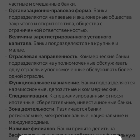
частные и смешанные банки.
Организационно-правовая форма
.
Банки
подразделяются на паевые и акционерные общества
закрытого и открытого типа, общества с
ограниченной ответственностью.
Величина зарегистрированного уставного
капитала
.
Банки подразделяются на крупные и
малые.
Отраслевая направленность
.
Коммерческие банки
подразделяются на уполномоченные обслуживать
одну отрасль и уполномоченные обслуживать более
одной отрасли.
Функциональное назначение
.
Банки подразделяются
на эмиссионные, депозитные и коммерческие.
Специализация
.
К специализированным относят
ипотечные, сберегательные, инвестиционные банки.
Зона деятельности
.
Различаются банки
региональные, межрегиональные, национальные и
международные.
Наличие филиалов
.
Банки принято делить на
бесфилиальные и имеющие собственную филиальную